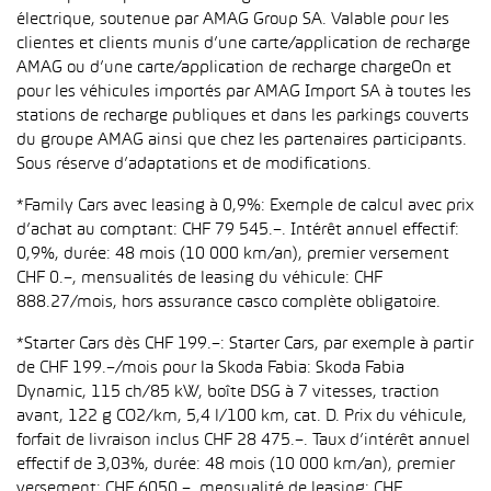
électrique, soutenue par AMAG Group SA. Valable pour les
clientes et clients munis d’une carte/application de recharge
AMAG ou d’une carte/application de recharge chargeOn et
pour les véhicules importés par AMAG Import SA à toutes les
stations de recharge publiques et dans les parkings couverts
du groupe AMAG ainsi que chez les partenaires participants.
Sous réserve d’adaptations et de modifications.
*Family Cars avec leasing à 0,9%: Exemple de calcul avec prix
d’achat au comptant: CHF 79 545.–. Intérêt annuel effectif:
0,9%, durée: 48 mois (10 000 km/an), premier versement
CHF 0.–, mensualités de leasing du véhicule: CHF
888.27/mois, hors assurance casco complète obligatoire.
*Starter Cars dès CHF 199.–: Starter Cars, par exemple à partir
de CHF 199.–/mois pour la Skoda Fabia: Skoda Fabia
Dynamic, 115 ch/85 kW, boîte DSG à 7 vitesses, traction
avant, 122 g CO2/km, 5,4 l/100 km, cat. D. Prix du véhicule,
forfait de livraison inclus CHF 28 475.–. Taux d’intérêt annuel
effectif de 3,03%, durée: 48 mois (10 000 km/an), premier
versement: CHF 6050.–, mensualité de leasing: CHF