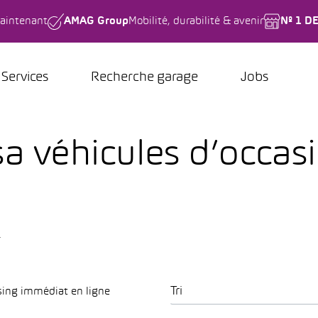
aintenant
AMAG Group
Mobilité, durabilité & avenir
Nº 1 D
Services
Recherche garage
Jobs
sa véhicules d’occas
.
Tri
sing immédiat en ligne