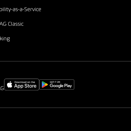
ility-as-a-Service
G Classic
king
AG