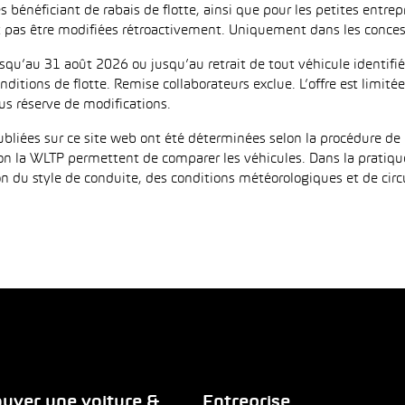
es bénéficiant de rabais de flotte, ainsi que pour les petites entr
as être modifiées rétroactivement. Uniquement dans les concess
jusqu’au 31 août 2026 ou jusqu’au retrait de tout véhicule identi
ditions de flotte. Remise collaborateurs exclue. L’offre est limi
us réserve de modifications.
iées sur ce site web ont été déterminées selon la procédure de 
on la WLTP permettent de comparer les véhicules. Dans la pratiqu
 du style de conduite, des conditions météorologiques et de circula
uver une voiture &
Entreprise