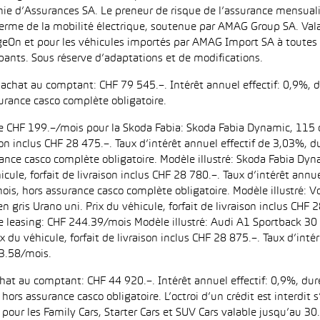
ie d’Assurances SA. Le preneur de risque de l’assurance mensual
erme de la mobilité électrique, soutenue par AMAG Group SA. Valab
eOn et pour les véhicules importés par AMAG Import SA à toutes l
pants. Sous réserve d’adaptations et de modifications.
d’achat au comptant: CHF 79 545.–. Intérêt annuel effectif: 0,9%,
urance casco complète obligatoire.
 de CHF 199.–/mois pour la Skoda Fabia: Skoda Fabia Dynamic, 115 
aison inclus CHF 28 475.–. Taux d’intérêt annuel effectif de 3,03%
ance casco complète obligatoire. Modèle illustré: Skoda Fabia Dyn
icule, forfait de livraison inclus CHF 28 780.–. Taux d’intérêt ann
is, hors assurance casco complète obligatoire. Modèle illustré:
n gris Urano uni. Prix du véhicule, forfait de livraison inclus CHF 
leasing: CHF 244.39/mois Modèle illustré: Audi A1 Sportback 30 
ix du véhicule, forfait de livraison inclus CHF 28 875.–. Taux d’in
3.58/mois.
achat au comptant: CHF 44 920.–. Intérêt annuel effectif: 0,9%, d
ors assurance casco obligatoire. L’octroi d’un crédit est interdit
 les Family Cars, Starter Cars et SUV Cars valable jusqu’au 30.9