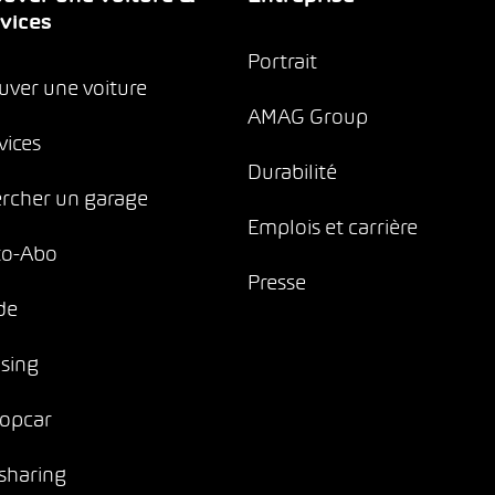
vices
Portrait
uver une voiture
AMAG Group
vices
Durabilité
rcher un garage
Emplois et carrière
to-Abo
Presse
de
sing
opcar
sharing