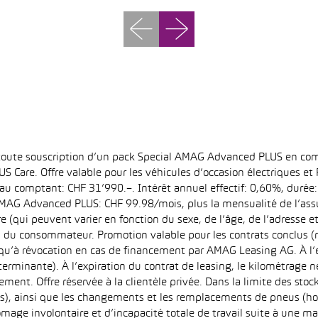
 toute souscription d’un pack Special AMAG Advanced PLUS en com
S Care. Offre valable pour les véhicules d’occasion électriques e
at au comptant: CHF 31’990.–. Intérêt annuel effectif: 0,60%, dur
MAG Advanced PLUS: CHF 99.98/mois, plus la mensualité de l’assu
qui peuvent varier en fonction du sexe, de l’âge, de l’adresse et d
u du consommateur. Promotion valable pour les contrats conclus (
squ’à révocation en cas de financement par AMAG Leasing AG. À l’ex
déterminante). À l’expiration du contrat de leasing, le kilométrag
ment. Offre réservée à la clientèle privée. Dans la limite des sto
s), ainsi que les changements et les remplacements de pneus (ho
ômage involontaire et d’incapacité totale de travail suite à une ma