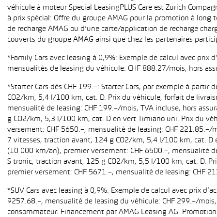
véhicule à moteur Special LeasingPLUS Care est Zurich Compagn
à prix spécial: Offre du groupe AMAG pour la promotion à long t
de recharge AMAG ou d’une carte/application de recharge charg
couverts du groupe AMAG ainsi que chez les partenaires partici
*Family Cars avec leasing à 0,9%: Exemple de calcul avec prix 
mensualités de leasing du véhicule: CHF 888.27/mois, hors ass
*Starter Cars dès CHF 199.–: Starter Cars, par exemple à partir
CO2/km, 5,4 l/100 km, cat. D. Prix du véhicule, forfait de livr
mensualité de leasing: CHF 199.–/mois, TVA incluse, hors assur
g CO2/km, 5,3 l/100 km, cat. D en vert Timiano uni. Prix du véh
versement: CHF 5650.–, mensualité de leasing: CHF 221.85.–/mo
7 vitesses, traction avant, 124 g CO2/km, 5,4 l/100 km, cat. D e
(10 000 km/an), premier versement: CHF 6500.–, mensualité de 
S tronic, traction avant, 125 g CO2/km, 5,5 l/100 km, cat. D. Pr
premier versement: CHF 5671.–, mensualité de leasing: CHF 21
*SUV Cars avec leasing à 0,9%: Exemple de calcul avec prix d’
9257.68.–, mensualité de leasing du véhicule: CHF 299.–/mois, h
consommateur. Financement par AMAG Leasing AG. Promotion pour