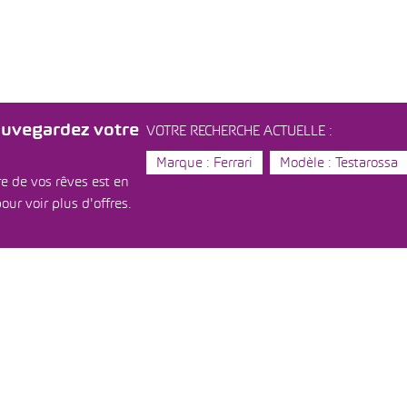
auvegardez votre
VOTRE RECHERCHE ACTUELLE :
Marque : Ferrari
Modèle : Testarossa
e de vos rêves est en
our voir plus d'offres.