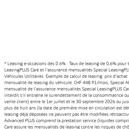
* Leasing e-occasions dès 0.6% : Taux de leasing de 0,6% pour
LeasingPLUS Care et l’assurance mensualités Special LeasingPLU
Véhicules Utilitaires. Exemple de calcul de leasing: prix d’ach
mensualité de leasing du véhicule: CHF 448.91/mois, Special A
mensualité de l’assurance mensualités Special LeasingPLUS Care (
interdit s’il entraîne le surendettement de la consommatrice o
vente client) entre le 1er juillet et le 30 septembre 2026 ou ju
plus de huit ans (la date de première mise en circulation est 
leasing déjà déposées ne peuvent pas être modifiées rétroactive
Advanced PLUS comprend la prestation service (liquides compri
Care assure les mensualités de leasing contre les risques de ch