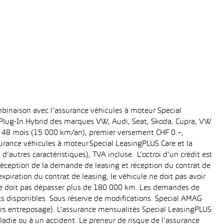
binaison avec l’assurance véhicules à moteur Special
t Plug-In Hybrid des marques VW, Audi, Seat, Skoda, Cupra, VW
ée: 48 mois (15 000 km/an), premier versement CHF 0.–,
rance véhicules à moteur Special LeasingPLUS Care et la
’autres caractéristiques), TVA incluse. L’octroi d’un crédit est
réception de la demande de leasing et réception du contrat de
piration du contrat de leasing, le véhicule ne doit pas avoir
e ne doit pas dépasser plus de 180 000 km. Les demandes de
cks disponibles. Sous réserve de modifications. Special AMAG
rs entreposage). L’assurance mensualités Special LeasingPLUS
ladie ou à un accident. Le preneur de risque de l’assurance