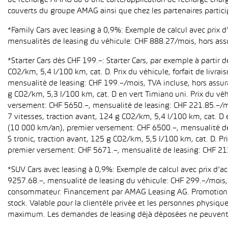
de recharge AMAG ou d’une carte/application de recharge charg
couverts du groupe AMAG ainsi que chez les partenaires partici
*Family Cars avec leasing à 0,9%: Exemple de calcul avec prix 
mensualités de leasing du véhicule: CHF 888.27/mois, hors ass
*Starter Cars dès CHF 199.–: Starter Cars, par exemple à partir
CO2/km, 5,4 l/100 km, cat. D. Prix du véhicule, forfait de livr
mensualité de leasing: CHF 199.–/mois, TVA incluse, hors assur
g CO2/km, 5,3 l/100 km, cat. D en vert Timiano uni. Prix du véh
versement: CHF 5650.–, mensualité de leasing: CHF 221.85.–/mo
7 vitesses, traction avant, 124 g CO2/km, 5,4 l/100 km, cat. D e
(10 000 km/an), premier versement: CHF 6500.–, mensualité de 
S tronic, traction avant, 125 g CO2/km, 5,5 l/100 km, cat. D. Pr
premier versement: CHF 5671.–, mensualité de leasing: CHF 21
*SUV Cars avec leasing à 0,9%: Exemple de calcul avec prix d’
9257.68.–, mensualité de leasing du véhicule: CHF 299.–/mois, h
consommateur. Financement par AMAG Leasing AG. Promotion pour
stock. Valable pour la clientèle privée et les personnes physiqu
maximum. Les demandes de leasing déjà déposées ne peuvent p