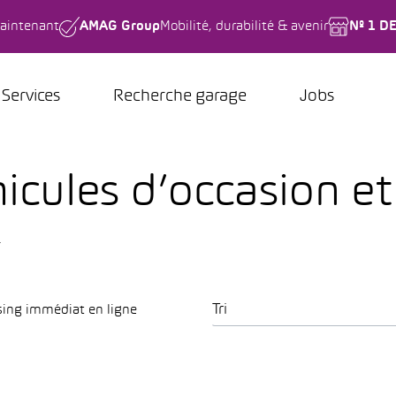
aintenant
AMAG Group
Mobilité, durabilité & avenir
Nº 1 D
Services
Recherche garage
Jobs
icules d’occasion et
.
Tri
sing immédiat en ligne