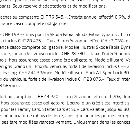
eOn et pour les véhicules importés par AMAG Import SA à toutes l
pants. Sous réserve d’adaptations et de modifications.
d’achat au comptant: CHF 79 545.–. Intérêt annuel effectif: 0,9%,
urance casco complète obligatoire.
 de CHF 199.–/mois pour la Skoda Fabia: Skoda Fabia Dynamic, 115 
aison inclus CHF 28 475.–. Taux d’intérêt annuel effectif de 3,03%
ance casco complète obligatoire. Modèle illustré: Skoda Fabia Dyn
icule, forfait de livraison inclus CHF 28 780.–. Taux d’intérêt ann
is, hors assurance casco complète obligatoire. Modèle illustré:
n gris Urano uni. Prix du véhicule, forfait de livraison inclus CHF 
leasing: CHF 244.39/mois Modèle illustré: Audi A1 Sportback 30 
ix du véhicule, forfait de livraison inclus CHF 28 875.–. Taux d’in
3.58/mois.
achat au comptant: CHF 44 920.–. Intérêt annuel effectif: 0,9%, d
ors assurance casco obligatoire. L’octroi d’un crédit est interdit
 les Family Cars, Starter Cars et SUV Cars valable jusqu’au 30.9
es bénéficiant de rabais de flotte, ainsi que pour les petites entr
as être modifiées rétroactivement. Uniquement dans les concess