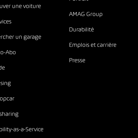
uver une voiture
AMAG Group
vices
Durabilité
rcher un garage
Emplois et carrière
to-Abo
Presse
de
sing
opcar
sharing
ility-as-a-Service