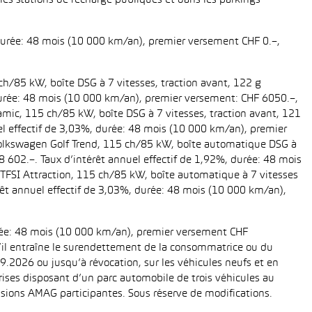
es stations de recharge publiques et dans les parkings
 durée: 48 mois (10 000 km/an), premier versement CHF 0.–,
ch/85 kW, boîte DSG à 7 vitesses, traction avant, 122 g
, durée: 48 mois (10 000 km/an), premier versement: CHF 6050.–,
amic, 115 ch/85 kW, boîte DSG à 7 vitesses, traction avant, 121
uel effectif de 3,03%, durée: 48 mois (10 000 km/an), premier
 Volkswagen Golf Trend, 115 ch/85 kW, boîte automatique DSG à
28 602.–. Taux d’intérêt annuel effectif de 1,92%, durée: 48 mois
TFSI Attraction, 115 ch/85 kW, boîte automatique à 7 vitesses
térêt annuel effectif de 3,03%, durée: 48 mois (10 000 km/an),
urée: 48 mois (10 000 km/an), premier versement CHF
 s’il entraîne le surendettement de la consommatrice ou du
.2026 ou jusqu’à révocation, sur les véhicules neufs et en
eprises disposant d’un parc automobile de trois véhicules au
ions AMAG participantes. Sous réserve de modifications.