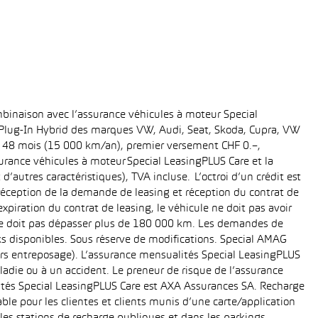
binaison avec l’assurance véhicules à moteur Special
t Plug-In Hybrid des marques VW, Audi, Seat, Skoda, Cupra, VW
ée: 48 mois (15 000 km/an), premier versement CHF 0.–,
rance véhicules à moteur Special LeasingPLUS Care et la
’autres caractéristiques), TVA incluse. L’octroi d’un crédit est
réception de la demande de leasing et réception du contrat de
piration du contrat de leasing, le véhicule ne doit pas avoir
e ne doit pas dépasser plus de 180 000 km. Les demandes de
cks disponibles. Sous réserve de modifications. Special AMAG
rs entreposage). L’assurance mensualités Special LeasingPLUS
ladie ou à un accident. Le preneur de risque de l’assurance
ités Special LeasingPLUS Care est AXA Assurances SA. Recharge
le pour les clientes et clients munis d’une carte/application