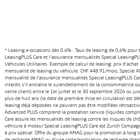
* Leasing e-occasions dès 0.6% : Taux de leasing de 0,6% pour
LeasingPLUS Care et l’assurance mensualités Special LeasingPLU
Véhicules Utilitaires. Exemple de calcul de leasing: prix d’ach
mensualité de leasing du véhicule: CHF 448.91/mois, Special A
mensualité de l’assurance mensualités Special LeasingPLUS Care (
interdit s’il entraîne le surendettement de la consommatrice o
vente client) entre le 1er juillet et le 30 septembre 2026 ou ju
plus de huit ans (la date de première mise en circulation est 
leasing déjà déposées ne peuvent pas être modifiées rétroactive
Advanced PLUS comprend la prestation service (liquides compri
Care assure les mensualités de leasing contre les risques de ch
véhicule à moteur Special LeasingPLUS Care est Zurich Compagn
à prix spécial: Offre du groupe AMAG pour la promotion à long t