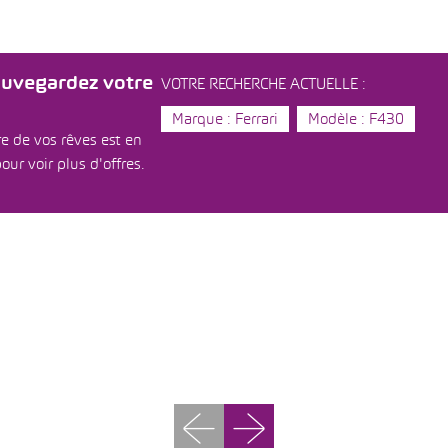
auvegardez votre
VOTRE RECHERCHE ACTUELLE :
Marque : Ferrari
Modèle : F430
e de vos rêves est en
our voir plus d'offres.