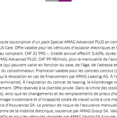
 toute souscription d’un pack Special AMAG Advanced PLUS en com
S Care. Offre valable pour les véhicules d’occasion électriques e
at au comptant: CHF 31’990.–. Intérêt annuel effectif: 0,60%, dur
MAG Advanced PLUS: CHF 99.98/mois, plus la mensualité de l’assu
qui peuvent varier en fonction du sexe, de l’âge, de l’adresse et d
u du consommateur. Promotion valable pour les contrats conclus (
squ’à révocation en cas de financement par AMAG Leasing AG. À l’ex
déterminante). À l’expiration du contrat de leasing, le kilométrag
ment. Offre réservée à la clientèle privée. Dans la limite des sto
s), ainsi que les changements et les remplacements de pneus (ho
ômage involontaire et d’incapacité totale de travail suite à une ma
ie d’Assurances SA. Le preneur de risque de l’assurance mensual
erme de la mobilité électrique, soutenue par AMAG Group SA. Valab