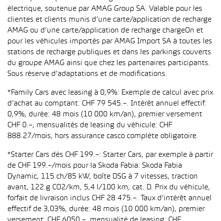
électrique, soutenue par AMAG Group SA. Valable pour les
clientes et clients munis d’une carte/application de recharge
AMAG ou d’une carte/application de recharge chargeOn et
pour les véhicules importés par AMAG Import SA à toutes les
stations de recharge publiques et dans les parkings couverts
du groupe AMAG ainsi que chez les partenaires participants.
Sous réserve d’adaptations et de modifications.
*Family Cars avec leasing à 0,9%: Exemple de calcul avec prix
d’achat au comptant: CHF 79 545.–. Intérêt annuel effectif:
0,9%, durée: 48 mois (10 000 km/an), premier versement
CHF 0.–, mensualités de leasing du véhicule: CHF
888.27/mois, hors assurance casco complète obligatoire.
*Starter Cars dès CHF 199.–: Starter Cars, par exemple à partir
de CHF 199.–/mois pour la Skoda Fabia: Skoda Fabia
Dynamic, 115 ch/85 kW, boîte DSG à 7 vitesses, traction
avant, 122 g CO2/km, 5,4 l/100 km, cat. D. Prix du véhicule,
forfait de livraison inclus CHF 28 475.–. Taux d’intérêt annuel
effectif de 3,03%, durée: 48 mois (10 000 km/an), premier
versement: CHF 6050.–, mensualité de leasing: CHF