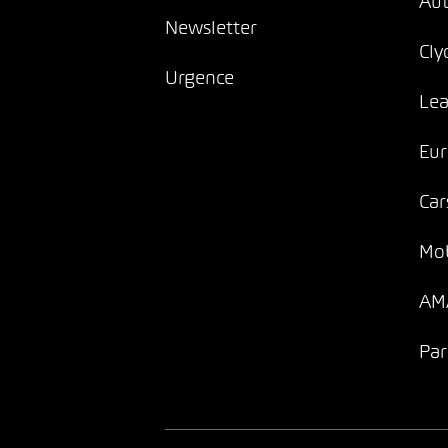
Au
Newsletter
Cly
Urgence
Lea
Eur
Car
Mob
AMA
Par