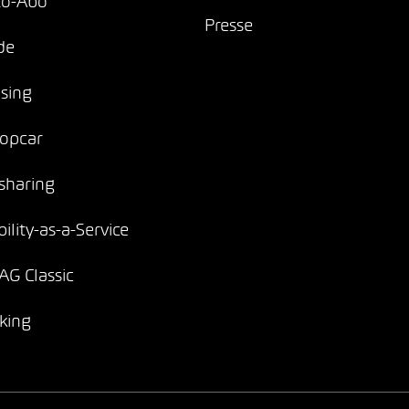
to-Abo
Presse
de
sing
opcar
sharing
ility-as-a-Service
G Classic
king