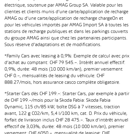
électrique, soutenue par AMAG Group SA. Valable pour les
clientes et clients munis d’une carte/application de recharge
AMAG ou d’une carte/application de recharge chargeOn et
pour les véhicules importés par AMAG Import SA à toutes les
stations de recharge publiques et dans les parkings couverts
du groupe AMAG ainsi que chez les partenaires participants.
Sous réserve d’adaptations et de modifications.
*Family Cars avec leasing à 0,9%: Exemple de calcul avec prix
d’achat au comptant: CHF 79 545.–. Intérêt annuel effectif:
0,9%, durée: 48 mois (10 000 km/an), premier versement
CHF 0.–, mensualités de leasing du véhicule: CHF
888.27/mois, hors assurance casco complète obligatoire.
*Starter Cars dès CHF 199.–: Starter Cars, par exemple à partir
de CHF 199.–/mois pour la Skoda Fabia: Skoda Fabia
Dynamic, 115 ch/85 kW, boîte DSG à 7 vitesses, traction
avant, 122 g CO2/km, 5,4 l/100 km, cat. D. Prix du véhicule,
forfait de livraison inclus CHF 28 475.–. Taux d’intérêt annuel
effectif de 3,03%, durée: 48 mois (10 000 km/an), premier
versement: CHF 6050.–, mensualité de leasing: CHF