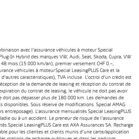
binaison avec l’assurance véhicules à moteur Special
t Plug-In Hybrid des marques VW, Audi, Seat, Skoda, Cupra, VW
ée: 48 mois (15 000 km/an), premier versement CHF 0.–,
rance véhicules à moteur Special LeasingPLUS Care et la
’autres caractéristiques), TVA incluse. L’octroi d’un crédit est
réception de la demande de leasing et réception du contrat de
piration du contrat de leasing, le véhicule ne doit pas avoir
e ne doit pas dépasser plus de 180 000 km. Les demandes de
cks disponibles. Sous réserve de modifications. Special AMAG
rs entreposage). L’assurance mensualités Special LeasingPLUS
ladie ou à un accident. Le preneur de risque de l’assurance
ités Special LeasingPLUS Care est AXA Assurances SA. Recharge
le pour les clientes et clients munis d’une carte/application