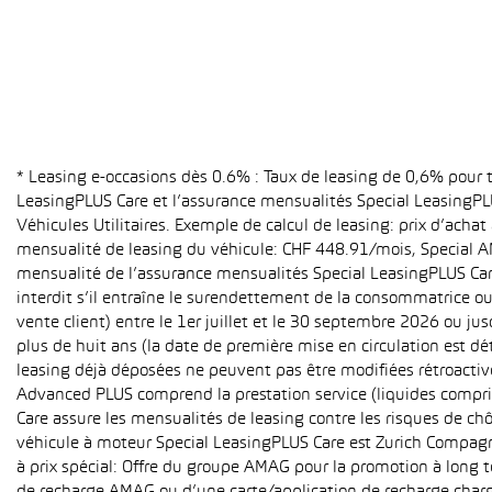
* Leasing e-occasions dès 0.6% : Taux de leasing de 0,6% pour
LeasingPLUS Care et l’assurance mensualités Special LeasingPLU
Véhicules Utilitaires. Exemple de calcul de leasing: prix d’ach
mensualité de leasing du véhicule: CHF 448.91/mois, Special A
mensualité de l’assurance mensualités Special LeasingPLUS Care (
interdit s’il entraîne le surendettement de la consommatrice o
vente client) entre le 1er juillet et le 30 septembre 2026 ou ju
plus de huit ans (la date de première mise en circulation est 
leasing déjà déposées ne peuvent pas être modifiées rétroactive
Advanced PLUS comprend la prestation service (liquides compri
Care assure les mensualités de leasing contre les risques de ch
véhicule à moteur Special LeasingPLUS Care est Zurich Compagn
à prix spécial: Offre du groupe AMAG pour la promotion à long t