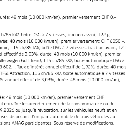
es stations de recharge publiques et dans les parkings
 durée: 48 mois (10 000 km/an), premier versement CHF 0.–,
ch/85 kW, boîte DSG à 7 vitesses, traction avant, 122 g
, durée: 48 mois (10 000 km/an), premier versement: CHF 6050.–,
amic, 115 ch/85 kW, boîte DSG à 7 vitesses, traction avant, 121
uel effectif de 3,03%, durée: 48 mois (10 000 km/an), premier
 Volkswagen Golf Trend, 115 ch/85 kW, boîte automatique DSG à
28 602.–. Taux d’intérêt annuel effectif de 1,92%, durée: 48 mois
TFSI Attraction, 115 ch/85 kW, boîte automatique à 7 vitesses
térêt annuel effectif de 3,03%, durée: 48 mois (10 000 km/an),
urée: 48 mois (10 000 km/an), premier versement CHF
 s’il entraîne le surendettement de la consommatrice ou du
.2026 ou jusqu’à révocation, sur les véhicules neufs et en
eprises disposant d’un parc automobile de trois véhicules au
ions AMAG participantes. Sous réserve de modifications.