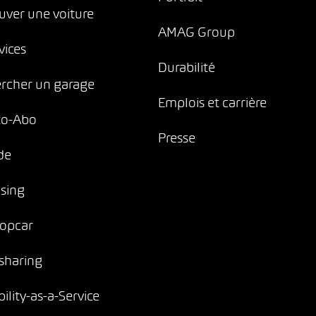
uver une voiture
AMAG Group
vices
Durabilité
rcher un garage
Emplois et carrière
to-Abo
Presse
de
sing
opcar
sharing
ility-as-a-Service