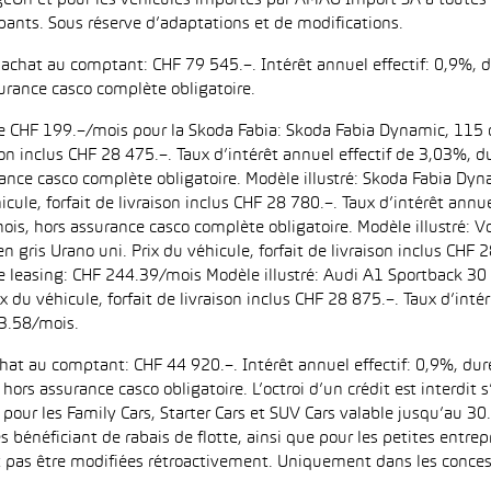
eOn et pour les véhicules importés par AMAG Import SA à toutes l
pants. Sous réserve d’adaptations et de modifications.
d’achat au comptant: CHF 79 545.–. Intérêt annuel effectif: 0,9%,
urance casco complète obligatoire.
 de CHF 199.–/mois pour la Skoda Fabia: Skoda Fabia Dynamic, 115 
aison inclus CHF 28 475.–. Taux d’intérêt annuel effectif de 3,03%
ance casco complète obligatoire. Modèle illustré: Skoda Fabia Dyn
icule, forfait de livraison inclus CHF 28 780.–. Taux d’intérêt ann
is, hors assurance casco complète obligatoire. Modèle illustré:
n gris Urano uni. Prix du véhicule, forfait de livraison inclus CHF 
leasing: CHF 244.39/mois Modèle illustré: Audi A1 Sportback 30 
ix du véhicule, forfait de livraison inclus CHF 28 875.–. Taux d’in
3.58/mois.
achat au comptant: CHF 44 920.–. Intérêt annuel effectif: 0,9%, d
ors assurance casco obligatoire. L’octroi d’un crédit est interdit
 les Family Cars, Starter Cars et SUV Cars valable jusqu’au 30.9
es bénéficiant de rabais de flotte, ainsi que pour les petites entr
as être modifiées rétroactivement. Uniquement dans les concess