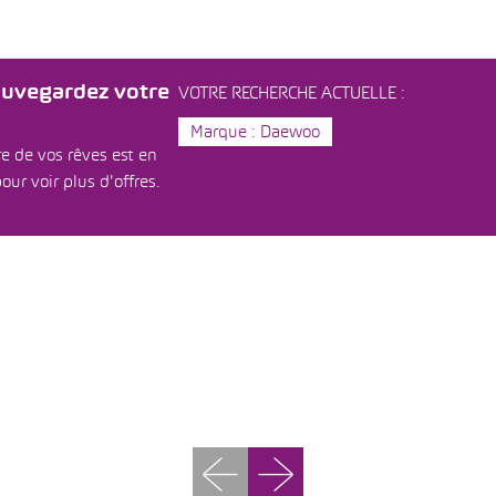
auvegardez votre
VOTRE RECHERCHE ACTUELLE :
Marque : Daewoo
e de vos rêves est en
our voir plus d'offres.