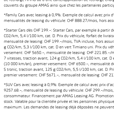
de recharge AMAG ou d’une carte/application de recharge charg
couverts du groupe AMAG ainsi que chez les partenaires partici
*Family Cars avec leasing à 0,9%: Exemple de calcul avec prix 
mensualités de leasing du véhicule: CHF 888.27/mois, hors ass
*Starter Cars dès CHF 199.–: Starter Cars, par exemple à partir
CO2/km, 5,4 l/100 km, cat. D. Prix du véhicule, forfait de livr
mensualité de leasing: CHF 199.–/mois, TVA incluse, hors assur
g CO2/km, 5,3 l/100 km, cat. D en vert Timiano uni. Prix du véh
versement: CHF 5650.–, mensualité de leasing: CHF 221.85.–/mo
7 vitesses, traction avant, 124 g CO2/km, 5,4 l/100 km, cat. D e
(10 000 km/an), premier versement: CHF 6500.–, mensualité de 
S tronic, traction avant, 125 g CO2/km, 5,5 l/100 km, cat. D. Pr
premier versement: CHF 5671.–, mensualité de leasing: CHF 21
*SUV Cars avec leasing à 0,9%: Exemple de calcul avec prix d’
9257.68.–, mensualité de leasing du véhicule: CHF 299.–/mois, h
consommateur. Financement par AMAG Leasing AG. Promotion pour
stock. Valable pour la clientèle privée et les personnes physiqu
maximum. Les demandes de leasing déjà déposées ne peuvent p