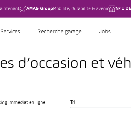
aintenant
AMAG Group
Mobilité, durabilité & avenir
Nº 1 D
Services
Recherche garage
Jobs
s d’occasion et véh
.
Tri
sing immédiat en ligne