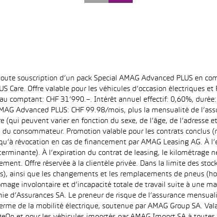
 toute souscription d’un pack Special AMAG Advanced PLUS en com
S Care. Offre valable pour les véhicules d’occasion électriques e
at au comptant: CHF 31’990.–. Intérêt annuel effectif: 0,60%, dur
MAG Advanced PLUS: CHF 99.98/mois, plus la mensualité de l’assu
qui peuvent varier en fonction du sexe, de l’âge, de l’adresse et d
u du consommateur. Promotion valable pour les contrats conclus (
squ’à révocation en cas de financement par AMAG Leasing AG. À l’ex
déterminante). À l’expiration du contrat de leasing, le kilométrag
ment. Offre réservée à la clientèle privée. Dans la limite des sto
s), ainsi que les changements et les remplacements de pneus (ho
ômage involontaire et d’incapacité totale de travail suite à une ma
ie d’Assurances SA. Le preneur de risque de l’assurance mensual
erme de la mobilité électrique, soutenue par AMAG Group SA. Valab