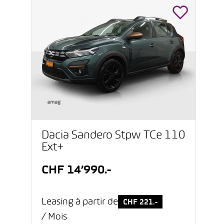
Dacia Sandero Stpw TCe 110
Ext+
CHF 14’990.-
Leasing à partir de
CHF 221.-
/ Mois