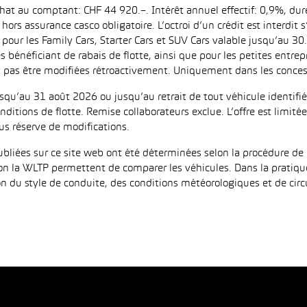
achat au comptant: CHF 44 920.–. Intérêt annuel effectif: 0,9%, d
ors assurance casco obligatoire. L’octroi d’un crédit est interdit
 les Family Cars, Starter Cars et SUV Cars valable jusqu’au 30.9
es bénéficiant de rabais de flotte, ainsi que pour les petites entr
as être modifiées rétroactivement. Uniquement dans les concess
jusqu’au 31 août 2026 ou jusqu’au retrait de tout véhicule identi
ditions de flotte. Remise collaborateurs exclue. L’offre est limi
us réserve de modifications.
iées sur ce site web ont été déterminées selon la procédure de 
on la WLTP permettent de comparer les véhicules. Dans la pratiqu
 du style de conduite, des conditions météorologiques et de circula