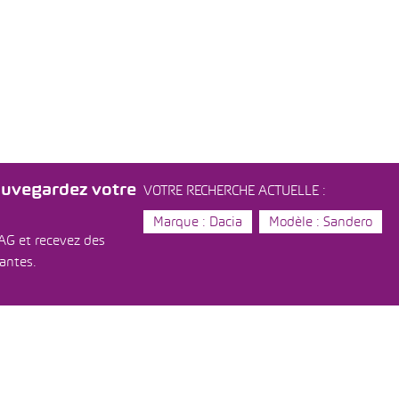
auvegardez votre
VOTRE RECHERCHE ACTUELLE :
Marque : Dacia
Modèle : Sandero
AG et recevez des
dantes.