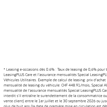
* Leasing e-occasions dès 0.6% : Taux de leasing de 0,6% pour
LeasingPLUS Care et l’assurance mensualités Special LeasingPLU
Véhicules Utilitaires. Exemple de calcul de leasing: prix d’ach
mensualité de leasing du véhicule: CHF 448.91/mois, Special A
mensualité de l’assurance mensualités Special LeasingPLUS Care (
interdit s’il entraîne le surendettement de la consommatrice o
vente client) entre le 1er juillet et le 30 septembre 2026 ou ju
plus de huit ans (la date de première mise en circulation est 