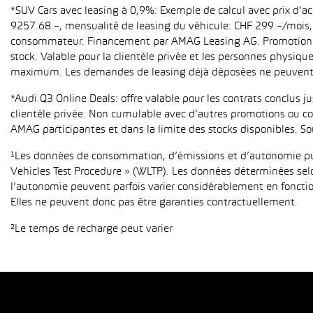
*SUV Cars avec leasing à 0,9%: Exemple de calcul avec prix d’
9257.68.–, mensualité de leasing du véhicule: CHF 299.–/mois, h
consommateur. Financement par AMAG Leasing AG. Promotion pour
stock. Valable pour la clientèle privée et les personnes physiqu
maximum. Les demandes de leasing déjà déposées ne peuvent p
*Audi Q3 Online Deals: offre valable pour les contrats conclus 
clientèle privée. Non cumulable avec d’autres promotions ou con
AMAG participantes et dans la limite des stocks disponibles. So
¹Les données de consommation, d’émissions et d’autonomie publ
Vehicles Test Procedure » (WLTP). Les données déterminées sel
l’autonomie peuvent parfois varier considérablement en fonction
Elles ne peuvent donc pas être garanties contractuellement.
²Le temps de recharge peut varier