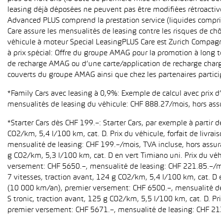
leasing déjà déposées ne peuvent pas être modifiées rétroactive
Advanced PLUS comprend la prestation service (liquides compri
Care assure les mensualités de leasing contre les risques de ch
véhicule à moteur Special LeasingPLUS Care est Zurich Compagn
à prix spécial: Offre du groupe AMAG pour la promotion à long t
de recharge AMAG ou d’une carte/application de recharge charg
couverts du groupe AMAG ainsi que chez les partenaires partici
*Family Cars avec leasing à 0,9%: Exemple de calcul avec prix 
mensualités de leasing du véhicule: CHF 888.27/mois, hors ass
*Starter Cars dès CHF 199.–: Starter Cars, par exemple à partir
CO2/km, 5,4 l/100 km, cat. D. Prix du véhicule, forfait de livr
mensualité de leasing: CHF 199.–/mois, TVA incluse, hors assur
g CO2/km, 5,3 l/100 km, cat. D en vert Timiano uni. Prix du véh
versement: CHF 5650.–, mensualité de leasing: CHF 221.85.–/mo
7 vitesses, traction avant, 124 g CO2/km, 5,4 l/100 km, cat. D e
(10 000 km/an), premier versement: CHF 6500.–, mensualité de 
S tronic, traction avant, 125 g CO2/km, 5,5 l/100 km, cat. D. Pr
premier versement: CHF 5671.–, mensualité de leasing: CHF 21