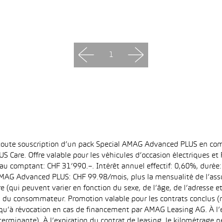
1
 toute souscription d’un pack Special AMAG Advanced PLUS en com
S Care. Offre valable pour les véhicules d’occasion électriques e
at au comptant: CHF 31’990.–. Intérêt annuel effectif: 0,60%, dur
MAG Advanced PLUS: CHF 99.98/mois, plus la mensualité de l’assu
qui peuvent varier en fonction du sexe, de l’âge, de l’adresse et d
u du consommateur. Promotion valable pour les contrats conclus (
squ’à révocation en cas de financement par AMAG Leasing AG. À l’ex
déterminante). À l’expiration du contrat de leasing, le kilométrag