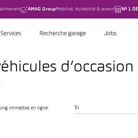
aintenant
AMAG Group
Mobilité, durabilité & avenir
Nº 1 D
Services
Recherche garage
Jobs
éhicules d’occasion 
.
Tri
sing immédiat en ligne