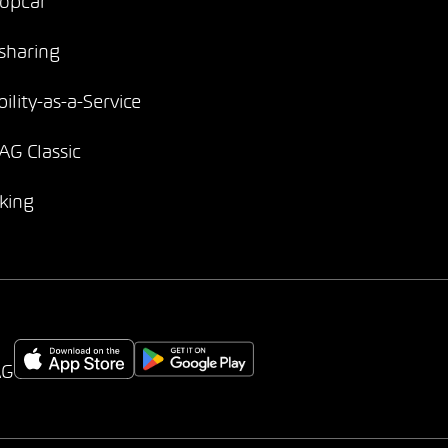
opcar
sharing
ility-as-a-Service
G Classic
king
AG