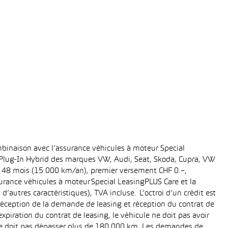
binaison avec l’assurance véhicules à moteur Special
t Plug-In Hybrid des marques VW, Audi, Seat, Skoda, Cupra, VW
ée: 48 mois (15 000 km/an), premier versement CHF 0.–,
rance véhicules à moteur Special LeasingPLUS Care et la
’autres caractéristiques), TVA incluse. L’octroi d’un crédit est
réception de la demande de leasing et réception du contrat de
piration du contrat de leasing, le véhicule ne doit pas avoir
e ne doit pas dépasser plus de 180 000 km. Les demandes de