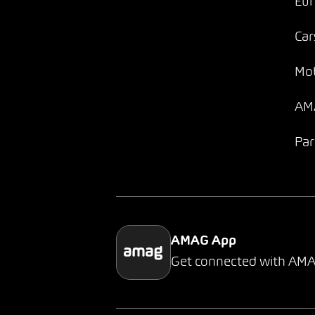
Eur
Car
Mob
AMA
Par
AMAG App
Get connected with AM