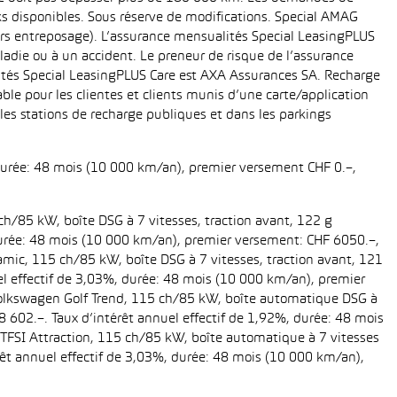
cks disponibles. Sous réserve de modifications. Special AMAG
rs entreposage). L’assurance mensualités Special LeasingPLUS
ladie ou à un accident. Le preneur de risque de l’assurance
ités Special LeasingPLUS Care est AXA Assurances SA. Recharge
le pour les clientes et clients munis d’une carte/application
es stations de recharge publiques et dans les parkings
 durée: 48 mois (10 000 km/an), premier versement CHF 0.–,
ch/85 kW, boîte DSG à 7 vitesses, traction avant, 122 g
, durée: 48 mois (10 000 km/an), premier versement: CHF 6050.–,
amic, 115 ch/85 kW, boîte DSG à 7 vitesses, traction avant, 121
uel effectif de 3,03%, durée: 48 mois (10 000 km/an), premier
 Volkswagen Golf Trend, 115 ch/85 kW, boîte automatique DSG à
28 602.–. Taux d’intérêt annuel effectif de 1,92%, durée: 48 mois
TFSI Attraction, 115 ch/85 kW, boîte automatique à 7 vitesses
térêt annuel effectif de 3,03%, durée: 48 mois (10 000 km/an),