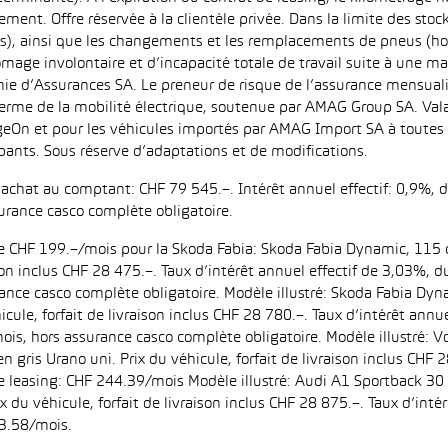
ment. Offre réservée à la clientèle privée. Dans la limite des sto
s), ainsi que les changements et les remplacements de pneus (ho
ômage involontaire et d’incapacité totale de travail suite à une ma
ie d’Assurances SA. Le preneur de risque de l’assurance mensual
erme de la mobilité électrique, soutenue par AMAG Group SA. Valab
eOn et pour les véhicules importés par AMAG Import SA à toutes l
pants. Sous réserve d’adaptations et de modifications.
d’achat au comptant: CHF 79 545.–. Intérêt annuel effectif: 0,9%,
urance casco complète obligatoire.
 de CHF 199.–/mois pour la Skoda Fabia: Skoda Fabia Dynamic, 115 
aison inclus CHF 28 475.–. Taux d’intérêt annuel effectif de 3,03%
ance casco complète obligatoire. Modèle illustré: Skoda Fabia Dyn
icule, forfait de livraison inclus CHF 28 780.–. Taux d’intérêt ann
is, hors assurance casco complète obligatoire. Modèle illustré:
n gris Urano uni. Prix du véhicule, forfait de livraison inclus CHF 
leasing: CHF 244.39/mois Modèle illustré: Audi A1 Sportback 30 
ix du véhicule, forfait de livraison inclus CHF 28 875.–. Taux d’in
3.58/mois.