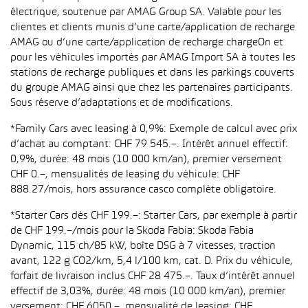
électrique, soutenue par AMAG Group SA. Valable pour les
clientes et clients munis d’une carte/application de recharge
AMAG ou d’une carte/application de recharge chargeOn et
pour les véhicules importés par AMAG Import SA à toutes les
stations de recharge publiques et dans les parkings couverts
du groupe AMAG ainsi que chez les partenaires participants.
Sous réserve d’adaptations et de modifications.
*Family Cars avec leasing à 0,9%: Exemple de calcul avec prix
d’achat au comptant: CHF 79 545.–. Intérêt annuel effectif:
0,9%, durée: 48 mois (10 000 km/an), premier versement
CHF 0.–, mensualités de leasing du véhicule: CHF
888.27/mois, hors assurance casco complète obligatoire.
*Starter Cars dès CHF 199.–: Starter Cars, par exemple à partir
de CHF 199.–/mois pour la Skoda Fabia: Skoda Fabia
Dynamic, 115 ch/85 kW, boîte DSG à 7 vitesses, traction
avant, 122 g CO2/km, 5,4 l/100 km, cat. D. Prix du véhicule,
forfait de livraison inclus CHF 28 475.–. Taux d’intérêt annuel
effectif de 3,03%, durée: 48 mois (10 000 km/an), premier
versement: CHF 6050.–, mensualité de leasing: CHF