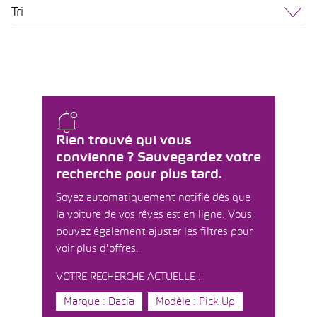
Tri
Rien trouvé qui vous
convienne ? Sauvegardez votre
recherche pour plus tard.
Soyez automatiquement notifié dès que
la voiture de vos rêves est en ligne. Vous
pouvez également ajuster les filtres pour
voir plus d'offres.
VOTRE RECHERCHE ACTUELLE :
Marque : Dacia
Modèle : Pick Up