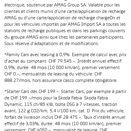
électrique, soutenue par AMAG Group SA. Valable pour les
clientes et clients munis d’une carte/application de recharge
AMAG ou d’une carte/application de recharge chargeOn et
pour les véhicules importés par AMAG Import SA à toutes les
stations de recharge publiques et dans les parkings couverts
du groupe AMAG ainsi que chez les partenaires participants.
Sous réserve d’adaptations et de modifications.
*Family Cars avec leasing à 0,9%: Exemple de calcul avec prix
d’achat au comptant: CHF 79 545.–. Intérêt annuel effectif:
0,9%, durée: 48 mois (10 000 km/an), premier versement
CHF 0.–, mensualités de leasing du véhicule: CHF
888.27/mois, hors assurance casco complète obligatoire.
*Starter Cars dès CHF 199.–: Starter Cars, par exemple à partir
de CHF 199.–/mois pour la Skoda Fabia: Skoda Fabia
Dynamic, 115 ch/85 kW, boîte DSG à 7 vitesses, traction
avant, 122 g CO2/km, 5,4 l/100 km, cat. D. Prix du véhicule,
forfait de livraison inclus CHF 28 475.–. Taux d’intérêt annuel
effectif de 3,03%, durée: 48 mois (10 000 km/an), premier
versement: CHF 6050.–, mensualité de leasing: CHF