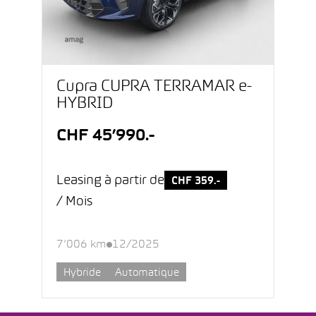
Cupra CUPRA TERRAMAR e-
HYBRID
CHF 45’990.-
Leasing à partir de
CHF 359.-
/ Mois
7’006 km
12/2025
Hybride
Automatique