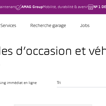
aintenant
AMAG Group
Mobilité, durabilité & avenir
Nº 1 D
Services
Recherche garage
Jobs
es d’occasion et vé
.
Tri
sing immédiat en ligne