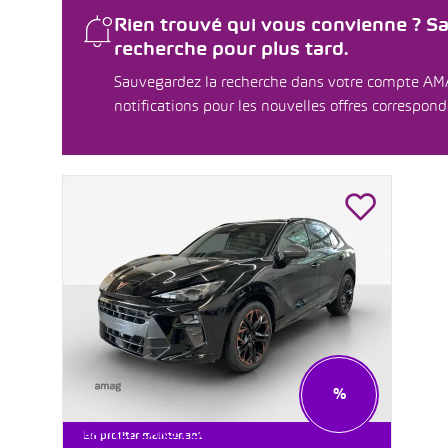
Rien trouvé qui vous convienne ? S
recherche pour plus tard.
Sauvegardez la recherche dans votre compte AM
notifications pour les nouvelles offres correspon
%
FAMILY CARS LEASING À 0.9%
En profiter maintenant