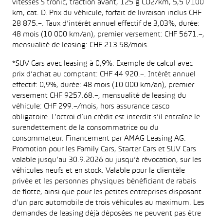
vitesses S tronic, traction avant, 125 g CO2/km, 5,5 l/100
km, cat. D. Prix du véhicule, forfait de livraison inclus CHF
28 875.–. Taux d’intérêt annuel effectif de 3,03%, durée:
48 mois (10 000 km/an), premier versement: CHF 5671.–,
mensualité de leasing: CHF 213.58/mois.
*SUV Cars avec leasing à 0,9%: Exemple de calcul avec
prix d’achat au comptant: CHF 44 920.–. Intérêt annuel
effectif: 0,9%, durée: 48 mois (10 000 km/an), premier
versement CHF 9257.68.–, mensualité de leasing du
véhicule: CHF 299.–/mois, hors assurance casco
obligatoire. L’octroi d’un crédit est interdit s’il entraîne le
surendettement de la consommatrice ou du
consommateur. Financement par AMAG Leasing AG.
Promotion pour les Family Cars, Starter Cars et SUV Cars
valable jusqu’au 30.9.2026 ou jusqu’à révocation, sur les
véhicules neufs et en stock. Valable pour la clientèle
privée et les personnes physiques bénéficiant de rabais
de flotte, ainsi que pour les petites entreprises disposant
d’un parc automobile de trois véhicules au maximum. Les
demandes de leasing déjà déposées ne peuvent pas être