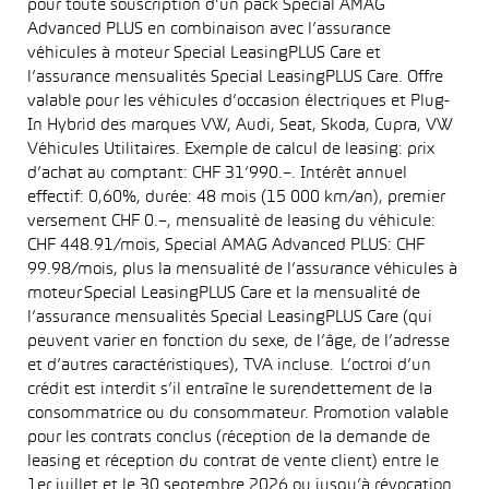
pour toute souscription d’un pack Special AMAG
Advanced PLUS en combinaison avec l’assurance
véhicules à moteur Special LeasingPLUS Care et
l’assurance mensualités Special LeasingPLUS Care. Offre
valable pour les véhicules d’occasion électriques et Plug-
In Hybrid des marques VW, Audi, Seat, Skoda, Cupra, VW
Véhicules Utilitaires. Exemple de calcul de leasing: prix
d’achat au comptant: CHF 31’990.–. Intérêt annuel
effectif: 0,60%, durée: 48 mois (15 000 km/an), premier
versement CHF 0.–, mensualité de leasing du véhicule:
CHF 448.91/mois, Special AMAG Advanced PLUS: CHF
99.98/mois, plus la mensualité de l’assurance véhicules à
moteur Special LeasingPLUS Care et la mensualité de
l’assurance mensualités Special LeasingPLUS Care (qui
peuvent varier en fonction du sexe, de l’âge, de l’adresse
et d’autres caractéristiques), TVA incluse. L’octroi d’un
crédit est interdit s’il entraîne le surendettement de la
consommatrice ou du consommateur. Promotion valable
pour les contrats conclus (réception de la demande de
leasing et réception du contrat de vente client) entre le
1er juillet et le 30 septembre 2026 ou jusqu’à révocation