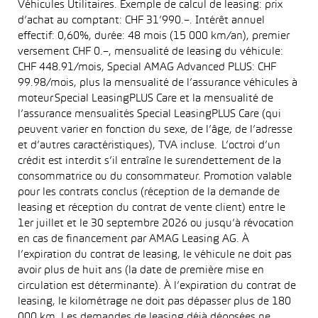
Véhicules Utilitaires. Exemple de calcul de leasing: prix
d’achat au comptant: CHF 31’990.–. Intérêt annuel
effectif: 0,60%, durée: 48 mois (15 000 km/an), premier
versement CHF 0.–, mensualité de leasing du véhicule:
CHF 448.91/mois, Special AMAG Advanced PLUS: CHF
99.98/mois, plus la mensualité de l’assurance véhicules à
moteur Special LeasingPLUS Care et la mensualité de
l’assurance mensualités Special LeasingPLUS Care (qui
peuvent varier en fonction du sexe, de l’âge, de l’adresse
et d’autres caractéristiques), TVA incluse. L’octroi d’un
crédit est interdit s’il entraîne le surendettement de la
consommatrice ou du consommateur. Promotion valable
pour les contrats conclus (réception de la demande de
leasing et réception du contrat de vente client) entre le
1er juillet et le 30 septembre 2026 ou jusqu’à révocation
en cas de financement par AMAG Leasing AG. À
l’expiration du contrat de leasing, le véhicule ne doit pas
avoir plus de huit ans (la date de première mise en
circulation est déterminante). À l’expiration du contrat de
leasing, le kilométrage ne doit pas dépasser plus de 180
000 km. Les demandes de leasing déjà déposées ne