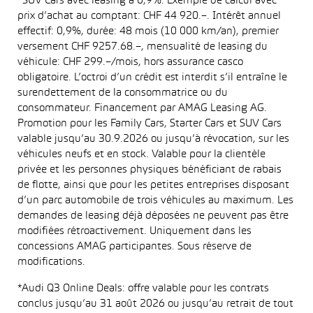
*SUV Cars avec leasing à 0,9%: Exemple de calcul avec
prix d’achat au comptant: CHF 44 920.–. Intérêt annuel
effectif: 0,9%, durée: 48 mois (10 000 km/an), premier
versement CHF 9257.68.–, mensualité de leasing du
véhicule: CHF 299.–/mois, hors assurance casco
obligatoire. L’octroi d’un crédit est interdit s’il entraîne le
surendettement de la consommatrice ou du
consommateur. Financement par AMAG Leasing AG.
Promotion pour les Family Cars, Starter Cars et SUV Cars
valable jusqu’au 30.9.2026 ou jusqu’à révocation, sur les
véhicules neufs et en stock. Valable pour la clientèle
privée et les personnes physiques bénéficiant de rabais
de flotte, ainsi que pour les petites entreprises disposant
d’un parc automobile de trois véhicules au maximum. Les
demandes de leasing déjà déposées ne peuvent pas être
modifiées rétroactivement. Uniquement dans les
concessions AMAG participantes. Sous réserve de
modifications.
*Audi Q3 Online Deals: offre valable pour les contrats
conclus jusqu’au 31 août 2026 ou jusqu’au retrait de tout