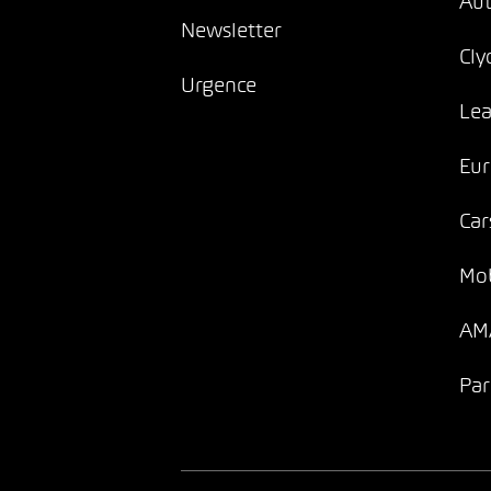
Au
Newsletter
Cly
Urgence
Lea
Eur
Car
Mob
AMA
Par