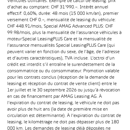
Véhicules Utilitaires. Exemple de calcul de leasing: prix
d’achat au comptant: CHF 31’990.–. Intérêt annuel
effectif: 0,60%, durée: 48 mois (15 000 km/an), premier
versement CHF 0.–, mensualité de leasing du véhicule:
CHF 448.91/mois, Special AMAG Advanced PLUS: CHF
99.98/mois, plus la mensualité de l’assurance véhicules à
moteur Special LeasingPLUS Care et la mensualité de
l’assurance mensualités Special LeasingPLUS Care (qui
peuvent varier en fonction du sexe, de l’âge, de l’adresse
et d’autres caractéristiques), TVA incluse. L’octroi d’un
crédit est interdit s’il entraîne le surendettement de la
consommatrice ou du consommateur. Promotion valable
pour les contrats conclus (réception de la demande de
leasing et réception du contrat de vente client) entre le
1er juillet et le 30 septembre 2026 ou jusqu’à révocation
en cas de financement par AMAG Leasing AG. À
l’expiration du contrat de leasing, le véhicule ne doit pas
avoir plus de huit ans (la date de première mise en
circulation est déterminante). À l’expiration du contrat de
leasing, le kilométrage ne doit pas dépasser plus de 180
000 km. Les demandes de leasing déjà déposées ne