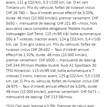
avant, 121 g CO2/km, 5,3 l/100 km, cat. D en vert
Timiano uni. Prix du véhicule, forfait de livraison inclus
CHF 28 780.–. Taux d’intérêt annuel effectif de 3,03%,
durée: 48 mois (10 000 km/an), premier versement: CHF
5650.–, mensualité de leasing: CHF 221.85.–/mois, hors
assurance casco complète obligatoire. Modèle illustré:
Volkswagen Golf Trend, 115 ch/85 kW, boîte automatique
DSG à 7 vitesses, traction avant, 124 g CO2/km, 5,4 l/100
km, cat. D en gris Urano uni. Prix du véhicule, forfait de
livraison inclus CHF 28 602.–. Taux d’intérêt annuel
effectif de 1,92%, durée: 48 mois (10 000 km/an),
premier versement: CHF 6500.–, mensualité de leasing:
CHF 244.39/mois Modèle illustré: Audi A1 Sportback 30
TFSI Attraction, 115 ch/85 kW, boîte automatique à 7
vitesses S tronic, traction avant, 125 g CO2/km, 5,5 l/100
km, cat. D. Prix du véhicule, forfait de livraison inclus CHF
28 875.–. Taux d’intérêt annuel effectif de 3,03%, durée:
48 mois (10 000 km/an), premier versement: CHF 5671.–,
mensualité de leasing: CHF 213.58/mois.
*SUV Cars avec leasing à 0,9%: Exemple de calcul avec