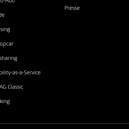
to-Abo
Presse
de
sing
opcar
sharing
ility-as-a-Service
G Classic
king