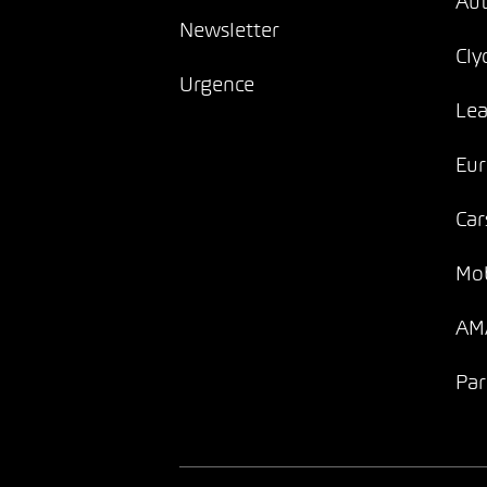
Au
Newsletter
Cly
Urgence
Lea
Eur
Car
Mob
AMA
Par