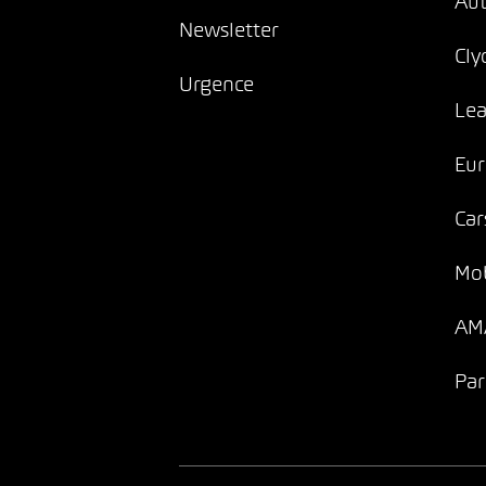
Au
Newsletter
Cly
Urgence
Lea
Eur
Car
Mob
AMA
Par