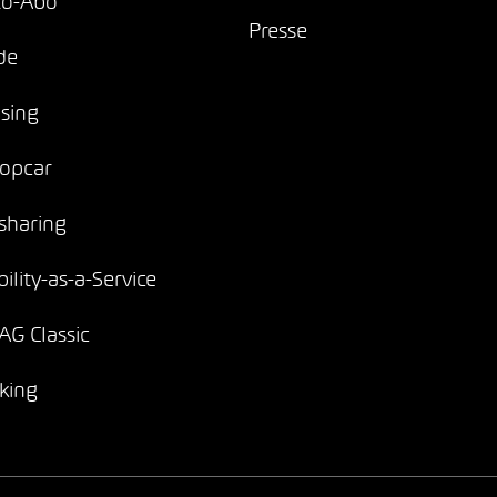
to-Abo
Presse
de
sing
opcar
sharing
ility-as-a-Service
G Classic
king