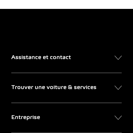
Assistance et contact
Contact
Trouver une voiture & services
Rendez-vous en ligne
FAQ Achat de voiture en ligne
Trouver une voiture
Entreprise
Entreprises clientes
Services