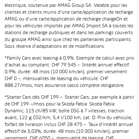
électrique, soutenue par AMAG Group SA. Valable pour les
clientes et clients munis d’une carte/application de recharge
AMAG ou d’une carte/application de recharge chargeOn et
pour les véhicules importés par AMAG Import SA à toutes les
stations de recharge publiques et dans les parkings couverts
du groupe AMAG ainsi que chez les partenaires participants.
Sous réserve d’adaptations et de modifications.
*Family Cars avec leasing à 0,9%: Exemple de calcul avec prix
d’achat au comptant: CHF 79 545.–. Intérêt annuel effectif:
0,9%, durée: 48 mois (10 000 km/an), premier versement
CHF 0.–, mensualités de leasing du véhicule: CHF
888.27/mois, hors assurance casco complète obligatoire.
*Starter Cars dès CHF 199.–: Starter Cars, par exemple à partir
de CHF 199.–/mois pour la Skoda Fabia: Skoda Fabia
Dynamic, 115 ch/85 kW, boîte DSG à 7 vitesses, traction
avant, 122 g CO2/km, 5,4 l/100 km, cat. D. Prix du véhicule,
forfait de livraison inclus CHF 28 475.–. Taux d’intérêt annuel
effectif de 3,03%, durée: 48 mois (10 000 km/an), premier
versement: CHF 6050.–, mensualité de leasing: CHF