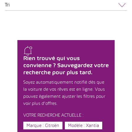
Tri
Rien trouvé qui vous
convienne ? Sauvegardez votre
recherche pour plus tard.
Soyez automatiquement notifié dès que
la voiture de vos rêves est en ligne. Vous
pouvez également ajuster les filtres pour
voir plus d'offres.
VOTRE RECHERCHE ACTUELLE :
Marque : Citroën
Modèle : Xantia