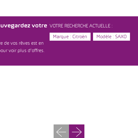
auvegardez votre
VOTRE RECHERCHE ACTUELLE :
Marque : Citroën
Modèle : SAXO
e de vos rêves est en
our voir plus d'offres.