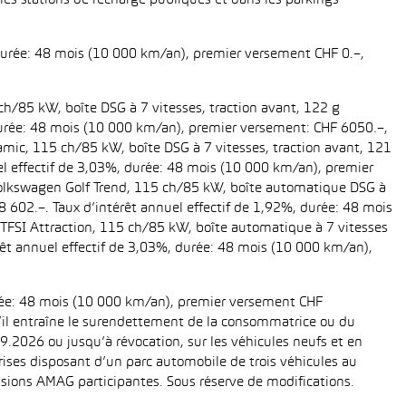
es stations de recharge publiques et dans les parkings
 durée: 48 mois (10 000 km/an), premier versement CHF 0.–,
ch/85 kW, boîte DSG à 7 vitesses, traction avant, 122 g
, durée: 48 mois (10 000 km/an), premier versement: CHF 6050.–,
amic, 115 ch/85 kW, boîte DSG à 7 vitesses, traction avant, 121
uel effectif de 3,03%, durée: 48 mois (10 000 km/an), premier
 Volkswagen Golf Trend, 115 ch/85 kW, boîte automatique DSG à
28 602.–. Taux d’intérêt annuel effectif de 1,92%, durée: 48 mois
TFSI Attraction, 115 ch/85 kW, boîte automatique à 7 vitesses
térêt annuel effectif de 3,03%, durée: 48 mois (10 000 km/an),
urée: 48 mois (10 000 km/an), premier versement CHF
 s’il entraîne le surendettement de la consommatrice ou du
.2026 ou jusqu’à révocation, sur les véhicules neufs et en
eprises disposant d’un parc automobile de trois véhicules au
ions AMAG participantes. Sous réserve de modifications.