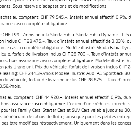
eOn et pour les véhicules importés par AMAG Import SA à toutes l
pants. Sous réserve d’adaptations et de modifications.
d’achat au comptant: CHF 79 545.–. Intérêt annuel effectif: 0,9%,
urance casco complète obligatoire.
 de CHF 199.–/mois pour la Skoda Fabia: Skoda Fabia Dynamic, 115 
aison inclus CHF 28 475.–. Taux d’intérêt annuel effectif de 3,03%
ance casco complète obligatoire. Modèle illustré: Skoda Fabia Dyn
icule, forfait de livraison inclus CHF 28 780.–. Taux d’intérêt ann
is, hors assurance casco complète obligatoire. Modèle illustré:
n gris Urano uni. Prix du véhicule, forfait de livraison inclus CHF 
leasing: CHF 244.39/mois Modèle illustré: Audi A1 Sportback 30 
ix du véhicule, forfait de livraison inclus CHF 28 875.–. Taux d’in
3.58/mois.
achat au comptant: CHF 44 920.–. Intérêt annuel effectif: 0,9%, d
ors assurance casco obligatoire. L’octroi d’un crédit est interdit
 les Family Cars, Starter Cars et SUV Cars valable jusqu’au 30.9
es bénéficiant de rabais de flotte, ainsi que pour les petites entr
as être modifiées rétroactivement. Uniquement dans les concess