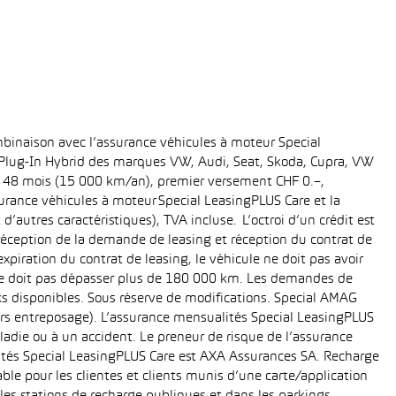
binaison avec l’assurance véhicules à moteur Special
t Plug-In Hybrid des marques VW, Audi, Seat, Skoda, Cupra, VW
ée: 48 mois (15 000 km/an), premier versement CHF 0.–,
rance véhicules à moteur Special LeasingPLUS Care et la
’autres caractéristiques), TVA incluse. L’octroi d’un crédit est
réception de la demande de leasing et réception du contrat de
piration du contrat de leasing, le véhicule ne doit pas avoir
e ne doit pas dépasser plus de 180 000 km. Les demandes de
cks disponibles. Sous réserve de modifications. Special AMAG
rs entreposage). L’assurance mensualités Special LeasingPLUS
ladie ou à un accident. Le preneur de risque de l’assurance
ités Special LeasingPLUS Care est AXA Assurances SA. Recharge
le pour les clientes et clients munis d’une carte/application