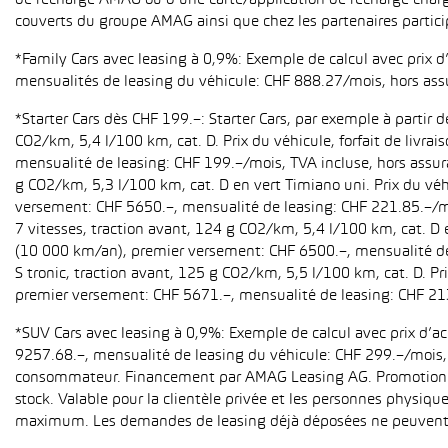
de recharge AMAG ou d’une carte/application de recharge charg
couverts du groupe AMAG ainsi que chez les partenaires partici
*Family Cars avec leasing à 0,9%: Exemple de calcul avec prix 
mensualités de leasing du véhicule: CHF 888.27/mois, hors ass
*Starter Cars dès CHF 199.–: Starter Cars, par exemple à partir
CO2/km, 5,4 l/100 km, cat. D. Prix du véhicule, forfait de livr
mensualité de leasing: CHF 199.–/mois, TVA incluse, hors assur
g CO2/km, 5,3 l/100 km, cat. D en vert Timiano uni. Prix du véh
versement: CHF 5650.–, mensualité de leasing: CHF 221.85.–/mo
7 vitesses, traction avant, 124 g CO2/km, 5,4 l/100 km, cat. D e
(10 000 km/an), premier versement: CHF 6500.–, mensualité de 
S tronic, traction avant, 125 g CO2/km, 5,5 l/100 km, cat. D. Pr
premier versement: CHF 5671.–, mensualité de leasing: CHF 21
*SUV Cars avec leasing à 0,9%: Exemple de calcul avec prix d’
9257.68.–, mensualité de leasing du véhicule: CHF 299.–/mois, h
consommateur. Financement par AMAG Leasing AG. Promotion pour
stock. Valable pour la clientèle privée et les personnes physiqu
maximum. Les demandes de leasing déjà déposées ne peuvent p