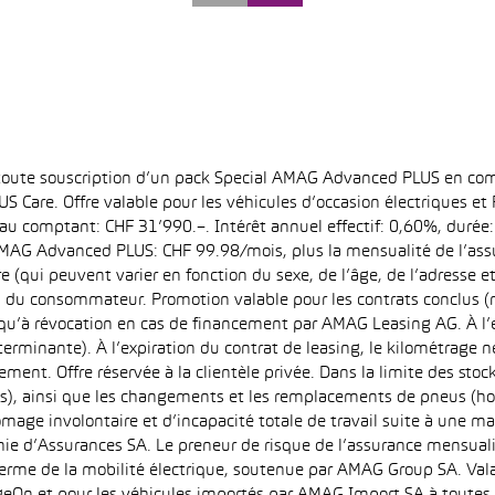
 toute souscription d’un pack Special AMAG Advanced PLUS en com
S Care. Offre valable pour les véhicules d’occasion électriques e
at au comptant: CHF 31’990.–. Intérêt annuel effectif: 0,60%, dur
MAG Advanced PLUS: CHF 99.98/mois, plus la mensualité de l’assu
qui peuvent varier en fonction du sexe, de l’âge, de l’adresse et d
u du consommateur. Promotion valable pour les contrats conclus (
squ’à révocation en cas de financement par AMAG Leasing AG. À l’ex
déterminante). À l’expiration du contrat de leasing, le kilométrag
ment. Offre réservée à la clientèle privée. Dans la limite des sto
s), ainsi que les changements et les remplacements de pneus (ho
ômage involontaire et d’incapacité totale de travail suite à une ma
ie d’Assurances SA. Le preneur de risque de l’assurance mensual
erme de la mobilité électrique, soutenue par AMAG Group SA. Valab