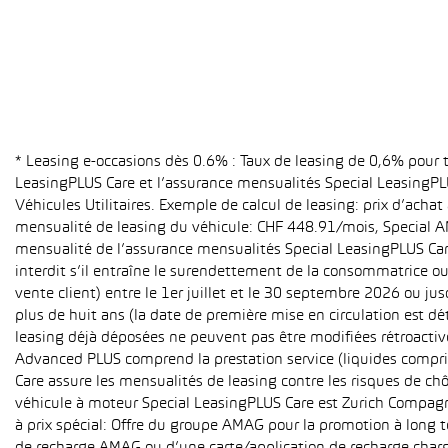
* Leasing e-occasions dès 0.6% : Taux de leasing de 0,6% pour
LeasingPLUS Care et l’assurance mensualités Special LeasingPLU
Véhicules Utilitaires. Exemple de calcul de leasing: prix d’ach
mensualité de leasing du véhicule: CHF 448.91/mois, Special A
mensualité de l’assurance mensualités Special LeasingPLUS Care (
interdit s’il entraîne le surendettement de la consommatrice o
vente client) entre le 1er juillet et le 30 septembre 2026 ou ju
plus de huit ans (la date de première mise en circulation est 
leasing déjà déposées ne peuvent pas être modifiées rétroactive
Advanced PLUS comprend la prestation service (liquides compri
Care assure les mensualités de leasing contre les risques de ch
véhicule à moteur Special LeasingPLUS Care est Zurich Compagn
à prix spécial: Offre du groupe AMAG pour la promotion à long t