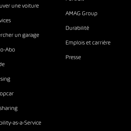
uver une voiture
AMAG Group
vices
Durabilité
rcher un garage
Emplois et carrière
to-Abo
Presse
de
sing
opcar
sharing
ility-as-a-Service