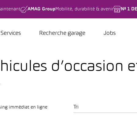
aintenant
AMAG Group
Mobilité, durabilité & avenir
Nº 1 D
Services
Recherche garage
Jobs
hicules d’occasion e
.
Tri
sing immédiat en ligne