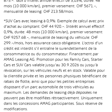
875.–. Taux d’intérêt annuel effectif de 3,03%, durée: 48
mois (10 000 km/an), premier versement: CHF 5671.–,
mensualité de leasing: CHF 213.58/mois.
*SUV Cars avec leasing à 0,9%: Exemple de calcul avec prix
d’achat au comptant: CHF 44 920.–. Intérêt annuel effectif:
0,9%, durée: 48 mois (10 000 km/an), premier versement
CHF 9257.68.–, mensualité de leasing du véhicule: CHF
299.–/mois, hors assurance casco obligatoire. L’octroi d’un
crédit est interdit s’il entraîne le surendettement de la
consommatrice ou du consommateur. Financement par
AMAG Leasing AG. Promotion pour les Family Cars, Starter
Cars et SUV Cars valable jusqu’au 30.9.2026 ou jusqu’à
révocation, sur les véhicules neufs et en stock. Valable pour
la clientèle privée et les personnes physiques bénéficiant de
rabais de flotte, ainsi que pour les petites entreprises
disposant d’un parc automobile de trois véhicules au
maximum. Les demandes de leasing déjà déposées ne
peuvent pas être modifiées rétroactivement. Uniquement
dans les concessions AMAG participantes. Sous réserve de
modifications.