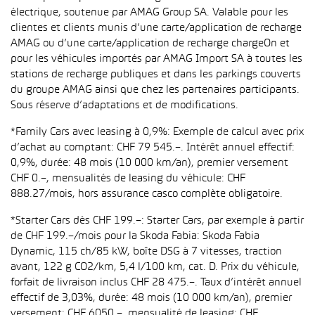
électrique, soutenue par AMAG Group SA. Valable pour les
clientes et clients munis d’une carte/application de recharge
AMAG ou d’une carte/application de recharge chargeOn et
pour les véhicules importés par AMAG Import SA à toutes les
stations de recharge publiques et dans les parkings couverts
du groupe AMAG ainsi que chez les partenaires participants.
Sous réserve d’adaptations et de modifications.
*Family Cars avec leasing à 0,9%: Exemple de calcul avec prix
d’achat au comptant: CHF 79 545.–. Intérêt annuel effectif:
0,9%, durée: 48 mois (10 000 km/an), premier versement
CHF 0.–, mensualités de leasing du véhicule: CHF
888.27/mois, hors assurance casco complète obligatoire.
*Starter Cars dès CHF 199.–: Starter Cars, par exemple à partir
de CHF 199.–/mois pour la Skoda Fabia: Skoda Fabia
Dynamic, 115 ch/85 kW, boîte DSG à 7 vitesses, traction
avant, 122 g CO2/km, 5,4 l/100 km, cat. D. Prix du véhicule,
forfait de livraison inclus CHF 28 475.–. Taux d’intérêt annuel
effectif de 3,03%, durée: 48 mois (10 000 km/an), premier
versement: CHF 6050.–, mensualité de leasing: CHF