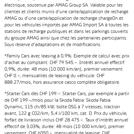
électrique, soutenue par AMAG Group SA. Valable pour les
clientes et clients munis d’une carte/application de recharge
AMAG ou d’une carte/application de recharge chargeOn et
pour les véhicules importés par AMAG Import SA à toutes les
stations de recharge publiques et dans les parkings couverts
du groupe AMAG ainsi que chez les partenaires participants.
Sous réserve d’adaptations et de modifications.
*Family Cars avec leasing à 0,9%: Exemple de calcul avec prix
d’achat au comptant: CHF 79 545.–. Intérêt annuel effectif:
0,9%, durée: 48 mois (10 000 km/an), premier versement
CHF 0.–, mensualités de leasing du véhicule: CHF
888.27/mois, hors assurance casco complète obligatoire.
*Starter Cars dès CHF 199.–: Starter Cars, par exemple à partir
de CHF 199.–/mois pour la Skoda Fabia: Skoda Fabia
Dynamic, 115 ch/85 kW, boîte DSG à 7 vitesses, traction
avant, 122 g CO2/km, 5,4 l/100 km, cat. D. Prix du véhicule,
forfait de livraison inclus CHF 28 475.–. Taux d’intérêt annuel
effectif de 3,03%, durée: 48 mois (10 000 km/an), premier
versement: CHF 6050.–, mensualité de leasing: CHF