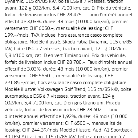
Dynamic, 115 ch/85 kW, boîte DSG à 7 vitesses, traction
avant, 122 g CO2/km, 5,4 l/100 km, cat. D. Prix du véhicule,
forfait de livraison inclus CHF 28 475.–. Taux d’intérêt annuel
effectif de 3,03%, durée: 48 mois (10 000 km/an), premier
versement: CHF 6050.–, mensualité de leasing: CHF
199.–/mois, TVA incluse, hors assurance casco complète
obligatoire. Modèle illustré: Skoda Fabia Dynamic, 115 ch/85
kW, boîte DSG à 7 vitesses, traction avant, 121 g CO2/km,
5,3 l/100 km, cat. D en vert Timiano uni. Prix du véhicule,
forfait de livraison inclus CHF 28 780.–. Taux d’intérêt annuel
effectif de 3,03%, durée: 48 mois (10 000 km/an), premier
versement: CHF 5650.–, mensualité de leasing: CHF
221.85.–/mois, hors assurance casco complète obligatoire.
Modèle illustré: Volkswagen Golf Trend, 115 ch/85 kW, boîte
automatique DSG à 7 vitesses, traction avant, 124 g
CO2/km, 5,4 l/100 km, cat. D en gris Urano uni. Prix du
véhicule, forfait de livraison inclus CHF 28 602.–. Taux
d’intérêt annuel effectif de 1,92%, durée: 48 mois (10 000
km/an), premier versement: CHF 6500.–, mensualité de
leasing: CHF 244.39/mois Modèle illustré: Audi A1 Sportback
30 TFSI Attraction, 115 ch/85 kW, boîte automatique à 7