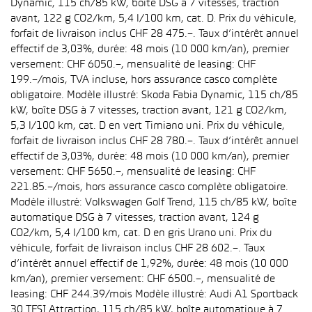
Dynamic, 115 ch/85 kW, boîte DSG à 7 vitesses, traction
avant, 122 g CO2/km, 5,4 l/100 km, cat. D. Prix du véhicule,
forfait de livraison inclus CHF 28 475.–. Taux d’intérêt annuel
effectif de 3,03%, durée: 48 mois (10 000 km/an), premier
versement: CHF 6050.–, mensualité de leasing: CHF
199.–/mois, TVA incluse, hors assurance casco complète
obligatoire. Modèle illustré: Skoda Fabia Dynamic, 115 ch/85
kW, boîte DSG à 7 vitesses, traction avant, 121 g CO2/km,
5,3 l/100 km, cat. D en vert Timiano uni. Prix du véhicule,
forfait de livraison inclus CHF 28 780.–. Taux d’intérêt annuel
effectif de 3,03%, durée: 48 mois (10 000 km/an), premier
versement: CHF 5650.–, mensualité de leasing: CHF
221.85.–/mois, hors assurance casco complète obligatoire.
Modèle illustré: Volkswagen Golf Trend, 115 ch/85 kW, boîte
automatique DSG à 7 vitesses, traction avant, 124 g
CO2/km, 5,4 l/100 km, cat. D en gris Urano uni. Prix du
véhicule, forfait de livraison inclus CHF 28 602.–. Taux
d’intérêt annuel effectif de 1,92%, durée: 48 mois (10 000
km/an), premier versement: CHF 6500.–, mensualité de
leasing: CHF 244.39/mois Modèle illustré: Audi A1 Sportback
30 TFSI Attraction, 115 ch/85 kW, boîte automatique à 7