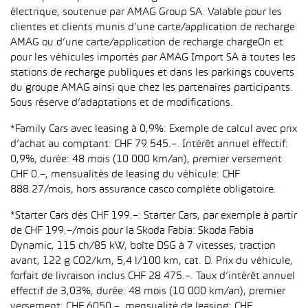
électrique, soutenue par AMAG Group SA. Valable pour les
clientes et clients munis d’une carte/application de recharge
AMAG ou d’une carte/application de recharge chargeOn et
pour les véhicules importés par AMAG Import SA à toutes les
stations de recharge publiques et dans les parkings couverts
du groupe AMAG ainsi que chez les partenaires participants.
Sous réserve d’adaptations et de modifications.
*Family Cars avec leasing à 0,9%: Exemple de calcul avec prix
d’achat au comptant: CHF 79 545.–. Intérêt annuel effectif:
0,9%, durée: 48 mois (10 000 km/an), premier versement
CHF 0.–, mensualités de leasing du véhicule: CHF
888.27/mois, hors assurance casco complète obligatoire.
*Starter Cars dès CHF 199.–: Starter Cars, par exemple à partir
de CHF 199.–/mois pour la Skoda Fabia: Skoda Fabia
Dynamic, 115 ch/85 kW, boîte DSG à 7 vitesses, traction
avant, 122 g CO2/km, 5,4 l/100 km, cat. D. Prix du véhicule,
forfait de livraison inclus CHF 28 475.–. Taux d’intérêt annuel
effectif de 3,03%, durée: 48 mois (10 000 km/an), premier
versement: CHF 6050.–, mensualité de leasing: CHF