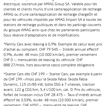
électrique, soutenue par AMAG Group SA. Valable pour les
clientes et clients munis d’une carte/application de recharge
AMAG ou d’une carte/application de recharge chargeOn et
pour les véhicules importés par AMAG Import SA à toutes les
stations de recharge publiques et dans les parkings couverts
du groupe AMAG ainsi que chez les partenaires participants.
Sous réserve d’adaptations et de modifications.
*Family Cars avec leasing à 0,9%: Exemple de calcul avec prix
d’achat au comptant: CHF 79 545.–. Intérêt annuel effectif:
0,9%, durée: 48 mois (10 000 km/an), premier versement
CHF 0.–, mensualités de leasing du véhicule: CHF
888.27/mois, hors assurance casco complète obligatoire.
*Starter Cars dès CHF 199.–: Starter Cars, par exemple à partir
de CHF 199.–/mois pour la Skoda Fabia: Skoda Fabia
Dynamic, 115 ch/85 kW, boîte DSG à 7 vitesses, traction
avant, 122 g CO2/km, 5,4 l/100 km, cat. D. Prix du véhicule,
forfait de livraison inclus CHF 28 475.–. Taux d’intérêt annuel
effectif de 3,03%, durée: 48 mois (10 000 km/an), premier
versement: CHF 6050.–, mensualité de leasing: CHF