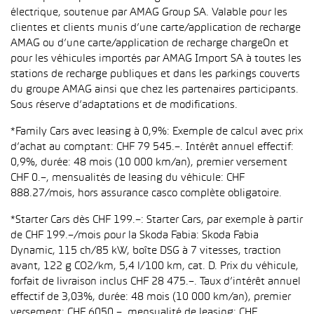
électrique, soutenue par AMAG Group SA. Valable pour les
clientes et clients munis d’une carte/application de recharge
AMAG ou d’une carte/application de recharge chargeOn et
pour les véhicules importés par AMAG Import SA à toutes les
stations de recharge publiques et dans les parkings couverts
du groupe AMAG ainsi que chez les partenaires participants.
Sous réserve d’adaptations et de modifications.
*Family Cars avec leasing à 0,9%: Exemple de calcul avec prix
d’achat au comptant: CHF 79 545.–. Intérêt annuel effectif:
0,9%, durée: 48 mois (10 000 km/an), premier versement
CHF 0.–, mensualités de leasing du véhicule: CHF
888.27/mois, hors assurance casco complète obligatoire.
*Starter Cars dès CHF 199.–: Starter Cars, par exemple à partir
de CHF 199.–/mois pour la Skoda Fabia: Skoda Fabia
Dynamic, 115 ch/85 kW, boîte DSG à 7 vitesses, traction
avant, 122 g CO2/km, 5,4 l/100 km, cat. D. Prix du véhicule,
forfait de livraison inclus CHF 28 475.–. Taux d’intérêt annuel
effectif de 3,03%, durée: 48 mois (10 000 km/an), premier
versement: CHF 6050.–, mensualité de leasing: CHF