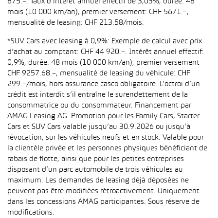
875.–. Taux d’intérêt annuel effectif de 3,03%, durée: 48
mois (10 000 km/an), premier versement: CHF 5671.–,
mensualité de leasing: CHF 213.58/mois.
*SUV Cars avec leasing à 0,9%: Exemple de calcul avec prix
d’achat au comptant: CHF 44 920.–. Intérêt annuel effectif:
0,9%, durée: 48 mois (10 000 km/an), premier versement
CHF 9257.68.–, mensualité de leasing du véhicule: CHF
299.–/mois, hors assurance casco obligatoire. L’octroi d’un
crédit est interdit s’il entraîne le surendettement de la
consommatrice ou du consommateur. Financement par
AMAG Leasing AG. Promotion pour les Family Cars, Starter
Cars et SUV Cars valable jusqu’au 30.9.2026 ou jusqu’à
révocation, sur les véhicules neufs et en stock. Valable pour
la clientèle privée et les personnes physiques bénéficiant de
rabais de flotte, ainsi que pour les petites entreprises
disposant d’un parc automobile de trois véhicules au
maximum. Les demandes de leasing déjà déposées ne
peuvent pas être modifiées rétroactivement. Uniquement
dans les concessions AMAG participantes. Sous réserve de
modifications.