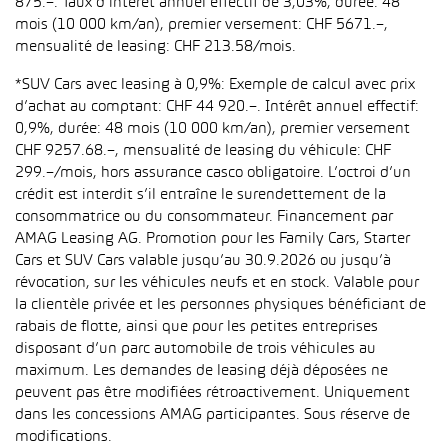
875.–. Taux d’intérêt annuel effectif de 3,03%, durée: 48
mois (10 000 km/an), premier versement: CHF 5671.–,
mensualité de leasing: CHF 213.58/mois.
*SUV Cars avec leasing à 0,9%: Exemple de calcul avec prix
d’achat au comptant: CHF 44 920.–. Intérêt annuel effectif:
0,9%, durée: 48 mois (10 000 km/an), premier versement
CHF 9257.68.–, mensualité de leasing du véhicule: CHF
299.–/mois, hors assurance casco obligatoire. L’octroi d’un
crédit est interdit s’il entraîne le surendettement de la
consommatrice ou du consommateur. Financement par
AMAG Leasing AG. Promotion pour les Family Cars, Starter
Cars et SUV Cars valable jusqu’au 30.9.2026 ou jusqu’à
révocation, sur les véhicules neufs et en stock. Valable pour
la clientèle privée et les personnes physiques bénéficiant de
rabais de flotte, ainsi que pour les petites entreprises
disposant d’un parc automobile de trois véhicules au
maximum. Les demandes de leasing déjà déposées ne
peuvent pas être modifiées rétroactivement. Uniquement
dans les concessions AMAG participantes. Sous réserve de
modifications.