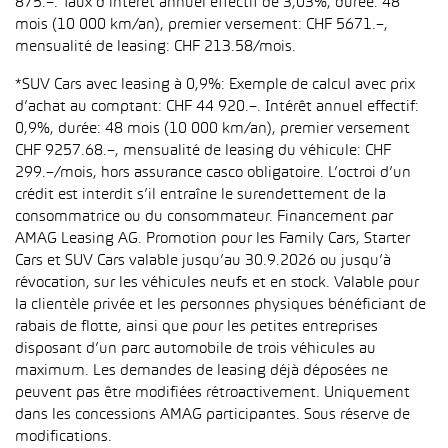
875.–. Taux d’intérêt annuel effectif de 3,03%, durée: 48
mois (10 000 km/an), premier versement: CHF 5671.–,
mensualité de leasing: CHF 213.58/mois.
*SUV Cars avec leasing à 0,9%: Exemple de calcul avec prix
d’achat au comptant: CHF 44 920.–. Intérêt annuel effectif:
0,9%, durée: 48 mois (10 000 km/an), premier versement
CHF 9257.68.–, mensualité de leasing du véhicule: CHF
299.–/mois, hors assurance casco obligatoire. L’octroi d’un
crédit est interdit s’il entraîne le surendettement de la
consommatrice ou du consommateur. Financement par
AMAG Leasing AG. Promotion pour les Family Cars, Starter
Cars et SUV Cars valable jusqu’au 30.9.2026 ou jusqu’à
révocation, sur les véhicules neufs et en stock. Valable pour
la clientèle privée et les personnes physiques bénéficiant de
rabais de flotte, ainsi que pour les petites entreprises
disposant d’un parc automobile de trois véhicules au
maximum. Les demandes de leasing déjà déposées ne
peuvent pas être modifiées rétroactivement. Uniquement
dans les concessions AMAG participantes. Sous réserve de
modifications.