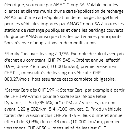
électrique, soutenue par AMAG Group SA. Valable pour les
clientes et clients munis d’une carte/application de recharge
AMAG ou d’une carte/application de recharge chargeOn et
pour les véhicules importés par AMAG Import SA à toutes les
stations de recharge publiques et dans les parkings couverts
du groupe AMAG ainsi que chez les partenaires participants.
Sous réserve d’adaptations et de modifications.
*Family Cars avec leasing à 0,9%: Exemple de calcul avec prix
d’achat au comptant: CHF 79 545.–. Intérêt annuel effectif:
0,9%, durée: 48 mois (10 000 km/an), premier versement
CHF 0.–, mensualités de leasing du véhicule: CHF
888.27/mois, hors assurance casco complète obligatoire.
*Starter Cars dès CHF 199.–: Starter Cars, par exemple à partir
de CHF 199.–/mois pour la Skoda Fabia: Skoda Fabia
Dynamic, 115 ch/85 kW, boîte DSG à 7 vitesses, traction
avant, 122 g CO2/km, 5,4 l/100 km, cat. D. Prix du véhicule,
forfait de livraison inclus CHF 28 475.–. Taux d’intérêt annuel
effectif de 3,03%, durée: 48 mois (10 000 km/an), premier
versement: CHF 6050.–, mensualité de leasing: CHF