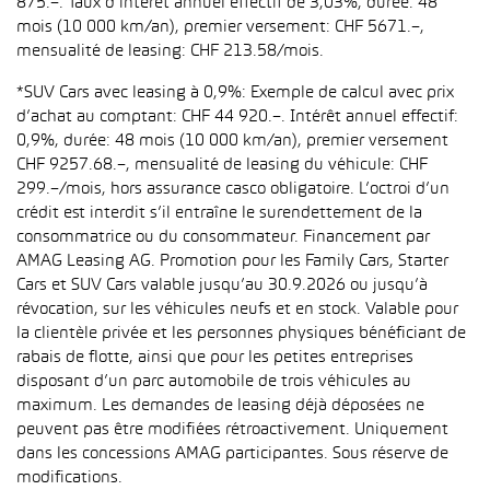
875.–. Taux d’intérêt annuel effectif de 3,03%, durée: 48
mois (10 000 km/an), premier versement: CHF 5671.–,
mensualité de leasing: CHF 213.58/mois.
*SUV Cars avec leasing à 0,9%: Exemple de calcul avec prix
d’achat au comptant: CHF 44 920.–. Intérêt annuel effectif:
0,9%, durée: 48 mois (10 000 km/an), premier versement
CHF 9257.68.–, mensualité de leasing du véhicule: CHF
299.–/mois, hors assurance casco obligatoire. L’octroi d’un
crédit est interdit s’il entraîne le surendettement de la
consommatrice ou du consommateur. Financement par
AMAG Leasing AG. Promotion pour les Family Cars, Starter
Cars et SUV Cars valable jusqu’au 30.9.2026 ou jusqu’à
révocation, sur les véhicules neufs et en stock. Valable pour
la clientèle privée et les personnes physiques bénéficiant de
rabais de flotte, ainsi que pour les petites entreprises
disposant d’un parc automobile de trois véhicules au
maximum. Les demandes de leasing déjà déposées ne
peuvent pas être modifiées rétroactivement. Uniquement
dans les concessions AMAG participantes. Sous réserve de
modifications.