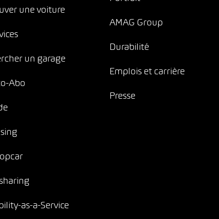
uver une voiture
AMAG Group
vices
Durabilité
rcher un garage
Emplois et carrière
to-Abo
Presse
de
sing
opcar
sharing
ility-as-a-Service