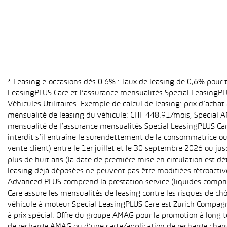
* Leasing e-occasions dès 0.6% : Taux de leasing de 0,6% pour
LeasingPLUS Care et l’assurance mensualités Special LeasingPLU
Véhicules Utilitaires. Exemple de calcul de leasing: prix d’ach
mensualité de leasing du véhicule: CHF 448.91/mois, Special A
mensualité de l’assurance mensualités Special LeasingPLUS Care (
interdit s’il entraîne le surendettement de la consommatrice o
vente client) entre le 1er juillet et le 30 septembre 2026 ou ju
plus de huit ans (la date de première mise en circulation est 
leasing déjà déposées ne peuvent pas être modifiées rétroactive
Advanced PLUS comprend la prestation service (liquides compri
Care assure les mensualités de leasing contre les risques de ch
véhicule à moteur Special LeasingPLUS Care est Zurich Compagn
à prix spécial: Offre du groupe AMAG pour la promotion à long t