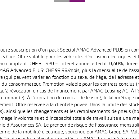
 toute souscription d’un pack Special AMAG Advanced PLUS en com
S Care. Offre valable pour les véhicules d’occasion électriques e
at au comptant: CHF 31’990.–. Intérêt annuel effectif: 0,60%, dur
MAG Advanced PLUS: CHF 99.98/mois, plus la mensualité de l’assu
qui peuvent varier en fonction du sexe, de l’âge, de l’adresse et d
u du consommateur. Promotion valable pour les contrats conclus (
squ’à révocation en cas de financement par AMAG Leasing AG. À l’ex
déterminante). À l’expiration du contrat de leasing, le kilométrag
ment. Offre réservée à la clientèle privée. Dans la limite des sto
s), ainsi que les changements et les remplacements de pneus (ho
ômage involontaire et d’incapacité totale de travail suite à une ma
ie d’Assurances SA. Le preneur de risque de l’assurance mensual
erme de la mobilité électrique, soutenue par AMAG Group SA. Valab