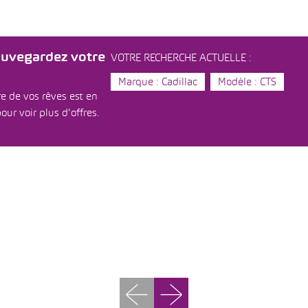
auvegardez votre
VOTRE RECHERCHE ACTUELLE :
Marque : Cadillac
Modèle : CTS
e de vos rêves est en
our voir plus d'offres.