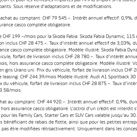
eOn et pour les véhicules importés par AMAG Import SA à toutes l
pants. Sous réserve d’adaptations et de modifications.
d’achat au comptant: CHF 79 545.–. Intérêt annuel effectif: 0,9%,
urance casco complète obligatoire.
 de CHF 199.–/mois pour la Skoda Fabia: Skoda Fabia Dynamic, 115 
aison inclus CHF 28 475.–. Taux d’intérêt annuel effectif de 3,03%
ance casco complète obligatoire. Modèle illustré: Skoda Fabia Dyn
icule, forfait de livraison inclus CHF 28 780.–. Taux d’intérêt ann
is, hors assurance casco complète obligatoire. Modèle illustré:
n gris Urano uni. Prix du véhicule, forfait de livraison inclus CHF 
leasing: CHF 244.39/mois Modèle illustré: Audi A1 Sportback 30 
ix du véhicule, forfait de livraison inclus CHF 28 875.–. Taux d’in
3.58/mois.
achat au comptant: CHF 44 920.–. Intérêt annuel effectif: 0,9%, d
ors assurance casco obligatoire. L’octroi d’un crédit est interdit
 les Family Cars, Starter Cars et SUV Cars valable jusqu’au 30.9
es bénéficiant de rabais de flotte, ainsi que pour les petites entr
as être modifiées rétroactivement. Uniquement dans les concess