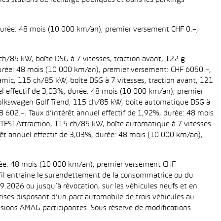
es stations de recharge publiques et dans les parkings
 durée: 48 mois (10 000 km/an), premier versement CHF 0.–,
ch/85 kW, boîte DSG à 7 vitesses, traction avant, 122 g
, durée: 48 mois (10 000 km/an), premier versement: CHF 6050.–,
amic, 115 ch/85 kW, boîte DSG à 7 vitesses, traction avant, 121
uel effectif de 3,03%, durée: 48 mois (10 000 km/an), premier
 Volkswagen Golf Trend, 115 ch/85 kW, boîte automatique DSG à
28 602.–. Taux d’intérêt annuel effectif de 1,92%, durée: 48 mois
TFSI Attraction, 115 ch/85 kW, boîte automatique à 7 vitesses
térêt annuel effectif de 3,03%, durée: 48 mois (10 000 km/an),
urée: 48 mois (10 000 km/an), premier versement CHF
 s’il entraîne le surendettement de la consommatrice ou du
.2026 ou jusqu’à révocation, sur les véhicules neufs et en
eprises disposant d’un parc automobile de trois véhicules au
ions AMAG participantes. Sous réserve de modifications.