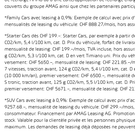
de recharge AMAG ou d’une carte/application de recharge charg
couverts du groupe AMAG ainsi que chez les partenaires partici
*Family Cars avec leasing à 0,9%: Exemple de calcul avec prix 
mensualités de leasing du véhicule: CHF 888.27/mois, hors ass
*Starter Cars dès CHF 199.–: Starter Cars, par exemple à partir
CO2/km, 5,4 l/100 km, cat. D. Prix du véhicule, forfait de livr
mensualité de leasing: CHF 199.–/mois, TVA incluse, hors assur
g CO2/km, 5,3 l/100 km, cat. D en vert Timiano uni. Prix du véh
versement: CHF 5650.–, mensualité de leasing: CHF 221.85.–/mo
7 vitesses, traction avant, 124 g CO2/km, 5,4 l/100 km, cat. D e
(10 000 km/an), premier versement: CHF 6500.–, mensualité de 
S tronic, traction avant, 125 g CO2/km, 5,5 l/100 km, cat. D. Pr
premier versement: CHF 5671.–, mensualité de leasing: CHF 21
*SUV Cars avec leasing à 0,9%: Exemple de calcul avec prix d’
9257.68.–, mensualité de leasing du véhicule: CHF 299.–/mois, h
consommateur. Financement par AMAG Leasing AG. Promotion pour
stock. Valable pour la clientèle privée et les personnes physiqu
maximum. Les demandes de leasing déjà déposées ne peuvent p