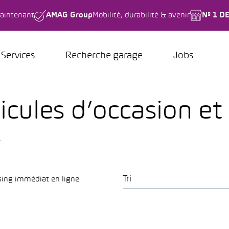
aintenant
AMAG Group
Mobilité, durabilité & avenir
Nº 1 D
Services
Recherche garage
Jobs
icules d’occasion et
.
Tri
sing immédiat en ligne