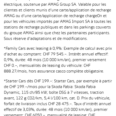
électrique, soutenue par AMAG Group SA. Valable pour les
clientes et clients munis d’une carte/application de recharge
AMAG ou d’une carte/application de recharge chargeOn et
pour les véhicules importés par AMAG Import SA à toutes les
stations de recharge publiques et dans les parkings couverts
du groupe AMAG ainsi que chez les partenaires participants.
Sous réserve d’adaptations et de modifications.
*Family Cars avec leasing à 0,9%: Exemple de calcul avec prix
d’achat au comptant: CHF 79 545.–. Intérêt annuel effectif:
0,9%, durée: 48 mois (10 000 km/an), premier versement
CHF 0.–, mensualités de leasing du véhicule: CHF
888.27/mois, hors assurance casco complète obligatoire.
*Starter Cars dès CHF 199.–: Starter Cars, par exemple à partir
de CHF 199.–/mois pour la Skoda Fabia: Skoda Fabia
Dynamic, 115 ch/85 kW, boîte DSG à 7 vitesses, traction
avant, 122 g CO2/km, 5,4 l/100 km, cat. D. Prix du véhicule,
forfait de livraison inclus CHF 28 475.–. Taux d’intérêt annuel
effectif de 3,03%, durée: 48 mois (10 000 km/an), premier
versement: CHF 6050.–, mensualité de leasing: CHF