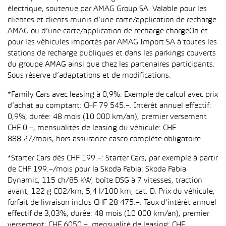
électrique, soutenue par AMAG Group SA. Valable pour les
clientes et clients munis d’une carte/application de recharge
AMAG ou d’une carte/application de recharge chargeOn et
pour les véhicules importés par AMAG Import SA à toutes les
stations de recharge publiques et dans les parkings couverts
du groupe AMAG ainsi que chez les partenaires participants.
Sous réserve d’adaptations et de modifications.
*Family Cars avec leasing à 0,9%: Exemple de calcul avec prix
d’achat au comptant: CHF 79 545.–. Intérêt annuel effectif:
0,9%, durée: 48 mois (10 000 km/an), premier versement
CHF 0.–, mensualités de leasing du véhicule: CHF
888.27/mois, hors assurance casco complète obligatoire.
*Starter Cars dès CHF 199.–: Starter Cars, par exemple à partir
de CHF 199.–/mois pour la Skoda Fabia: Skoda Fabia
Dynamic, 115 ch/85 kW, boîte DSG à 7 vitesses, traction
avant, 122 g CO2/km, 5,4 l/100 km, cat. D. Prix du véhicule,
forfait de livraison inclus CHF 28 475.–. Taux d’intérêt annuel
effectif de 3,03%, durée: 48 mois (10 000 km/an), premier
versement: CHF 6050.–, mensualité de leasing: CHF