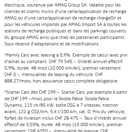
électrique, soutenue par AMAG Group SA. Valable pour les
clientes et clients munis d’une carte/application de recharge
AMAG ou d’une carte/application de recharge chargeOn et
pour les véhicules importés par AMAG Import SA à toutes les
stations de recharge publiques et dans les parkings couverts
du groupe AMAG ainsi que chez les partenaires participants.
Sous réserve d’adaptations et de modifications.
*Family Cars avec leasing à 0,9%: Exemple de calcul avec prix
d’achat au comptant: CHF 79 545.–. Intérêt annuel effectif:
0,9%, durée: 48 mois (10 000 km/an), premier versement
CHF 0.–, mensualités de leasing du véhicule: CHF
888.27/mois, hors assurance casco complète obligatoire.
*Starter Cars dès CHF 199.–: Starter Cars, par exemple à partir
de CHF 199.–/mois pour la Skoda Fabia: Skoda Fabia
Dynamic, 115 ch/85 kW, boîte DSG à 7 vitesses, traction
avant, 122 g CO2/km, 5,4 l/100 km, cat. D. Prix du véhicule,
forfait de livraison inclus CHF 28 475.–. Taux d’intérêt annuel
effectif de 3,03%, durée: 48 mois (10 000 km/an), premier
versement: CHF 6050.–, mensualité de leasing: CHF