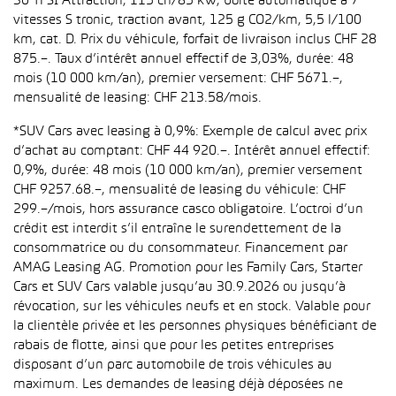
30 TFSI Attraction, 115 ch/85 kW, boîte automatique à 7
vitesses S tronic, traction avant, 125 g CO2/km, 5,5 l/100
km, cat. D. Prix du véhicule, forfait de livraison inclus CHF 28
875.–. Taux d’intérêt annuel effectif de 3,03%, durée: 48
mois (10 000 km/an), premier versement: CHF 5671.–,
mensualité de leasing: CHF 213.58/mois.
*SUV Cars avec leasing à 0,9%: Exemple de calcul avec prix
d’achat au comptant: CHF 44 920.–. Intérêt annuel effectif:
0,9%, durée: 48 mois (10 000 km/an), premier versement
CHF 9257.68.–, mensualité de leasing du véhicule: CHF
299.–/mois, hors assurance casco obligatoire. L’octroi d’un
crédit est interdit s’il entraîne le surendettement de la
consommatrice ou du consommateur. Financement par
AMAG Leasing AG. Promotion pour les Family Cars, Starter
Cars et SUV Cars valable jusqu’au 30.9.2026 ou jusqu’à
révocation, sur les véhicules neufs et en stock. Valable pour
la clientèle privée et les personnes physiques bénéficiant de
rabais de flotte, ainsi que pour les petites entreprises
disposant d’un parc automobile de trois véhicules au
maximum. Les demandes de leasing déjà déposées ne