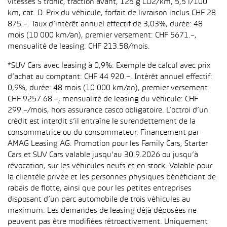
vitesses S tronic, traction avant, 125 g CO2/km, 5,5 l/100
km, cat. D. Prix du véhicule, forfait de livraison inclus CHF 28
875.–. Taux d’intérêt annuel effectif de 3,03%, durée: 48
mois (10 000 km/an), premier versement: CHF 5671.–,
mensualité de leasing: CHF 213.58/mois.
*SUV Cars avec leasing à 0,9%: Exemple de calcul avec prix
d’achat au comptant: CHF 44 920.–. Intérêt annuel effectif:
0,9%, durée: 48 mois (10 000 km/an), premier versement
CHF 9257.68.–, mensualité de leasing du véhicule: CHF
299.–/mois, hors assurance casco obligatoire. L’octroi d’un
crédit est interdit s’il entraîne le surendettement de la
consommatrice ou du consommateur. Financement par
AMAG Leasing AG. Promotion pour les Family Cars, Starter
Cars et SUV Cars valable jusqu’au 30.9.2026 ou jusqu’à
révocation, sur les véhicules neufs et en stock. Valable pour
la clientèle privée et les personnes physiques bénéficiant de
rabais de flotte, ainsi que pour les petites entreprises
disposant d’un parc automobile de trois véhicules au
maximum. Les demandes de leasing déjà déposées ne
peuvent pas être modifiées rétroactivement. Uniquement