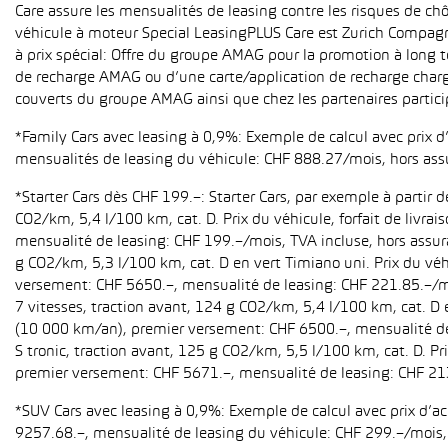
Care assure les mensualités de leasing contre les risques de ch
véhicule à moteur Special LeasingPLUS Care est Zurich Compagn
à prix spécial: Offre du groupe AMAG pour la promotion à long t
de recharge AMAG ou d’une carte/application de recharge charg
couverts du groupe AMAG ainsi que chez les partenaires partici
*Family Cars avec leasing à 0,9%: Exemple de calcul avec prix 
mensualités de leasing du véhicule: CHF 888.27/mois, hors ass
*Starter Cars dès CHF 199.–: Starter Cars, par exemple à partir
CO2/km, 5,4 l/100 km, cat. D. Prix du véhicule, forfait de livr
mensualité de leasing: CHF 199.–/mois, TVA incluse, hors assur
g CO2/km, 5,3 l/100 km, cat. D en vert Timiano uni. Prix du véh
versement: CHF 5650.–, mensualité de leasing: CHF 221.85.–/mo
7 vitesses, traction avant, 124 g CO2/km, 5,4 l/100 km, cat. D e
(10 000 km/an), premier versement: CHF 6500.–, mensualité de 
S tronic, traction avant, 125 g CO2/km, 5,5 l/100 km, cat. D. Pr
premier versement: CHF 5671.–, mensualité de leasing: CHF 21
*SUV Cars avec leasing à 0,9%: Exemple de calcul avec prix d’
9257.68.–, mensualité de leasing du véhicule: CHF 299.–/mois, h