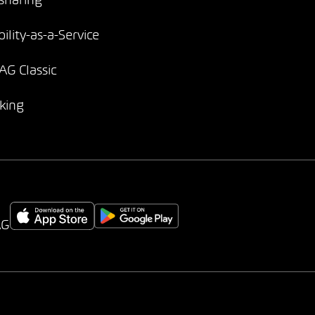
sharing
ility-as-a-Service
G Classic
king
AG