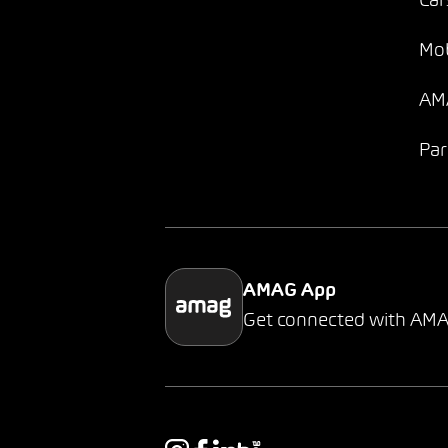
Car
Mob
AMA
Par
AMAG App
Get connected with AM