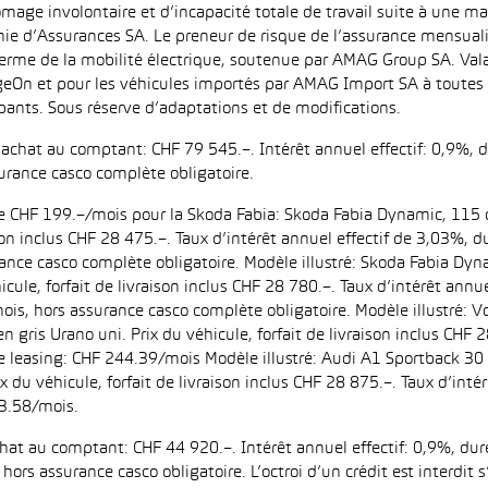
ômage involontaire et d’incapacité totale de travail suite à une ma
ie d’Assurances SA. Le preneur de risque de l’assurance mensual
erme de la mobilité électrique, soutenue par AMAG Group SA. Valab
eOn et pour les véhicules importés par AMAG Import SA à toutes l
pants. Sous réserve d’adaptations et de modifications.
d’achat au comptant: CHF 79 545.–. Intérêt annuel effectif: 0,9%,
urance casco complète obligatoire.
 de CHF 199.–/mois pour la Skoda Fabia: Skoda Fabia Dynamic, 115 
aison inclus CHF 28 475.–. Taux d’intérêt annuel effectif de 3,03%
ance casco complète obligatoire. Modèle illustré: Skoda Fabia Dyn
icule, forfait de livraison inclus CHF 28 780.–. Taux d’intérêt ann
is, hors assurance casco complète obligatoire. Modèle illustré:
n gris Urano uni. Prix du véhicule, forfait de livraison inclus CHF 
leasing: CHF 244.39/mois Modèle illustré: Audi A1 Sportback 30 
ix du véhicule, forfait de livraison inclus CHF 28 875.–. Taux d’in
3.58/mois.
achat au comptant: CHF 44 920.–. Intérêt annuel effectif: 0,9%, d
ors assurance casco obligatoire. L’octroi d’un crédit est interdit