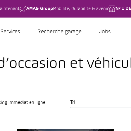
aintenant
AMAG Group
Mobilité, durabilité & avenir
Nº 1 D
Services
Recherche garage
Jobs
d’occasion et véhicu
.
Tri
sing immédiat en ligne