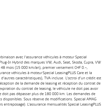
binaison avec l’assurance véhicules à moteur Special
t Plug-In Hybrid des marques VW, Audi, Seat, Skoda, Cupra, VW
ée: 48 mois (15 000 km/an), premier versement CHF 0.–,
rance véhicules à moteur Special LeasingPLUS Care et la
’autres caractéristiques), TVA incluse. L’octroi d’un crédit est
réception de la demande de leasing et réception du contrat de
piration du contrat de leasing, le véhicule ne doit pas avoir
e ne doit pas dépasser plus de 180 000 km. Les demandes de
cks disponibles. Sous réserve de modifications. Special AMAG
rs entreposage). L’assurance mensualités Special LeasingPLUS