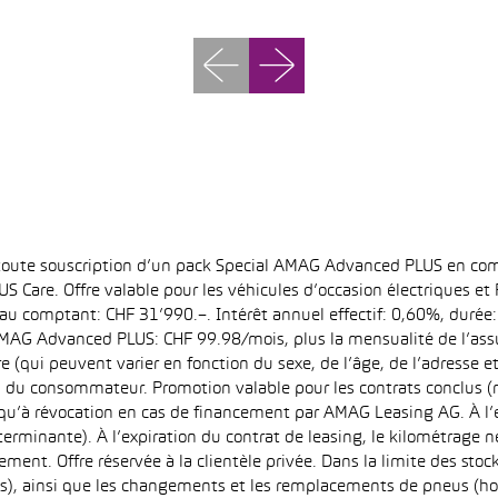
 toute souscription d’un pack Special AMAG Advanced PLUS en com
S Care. Offre valable pour les véhicules d’occasion électriques e
at au comptant: CHF 31’990.–. Intérêt annuel effectif: 0,60%, dur
MAG Advanced PLUS: CHF 99.98/mois, plus la mensualité de l’assu
qui peuvent varier en fonction du sexe, de l’âge, de l’adresse et d
u du consommateur. Promotion valable pour les contrats conclus (
squ’à révocation en cas de financement par AMAG Leasing AG. À l’ex
déterminante). À l’expiration du contrat de leasing, le kilométrag
ment. Offre réservée à la clientèle privée. Dans la limite des sto
s), ainsi que les changements et les remplacements de pneus (ho