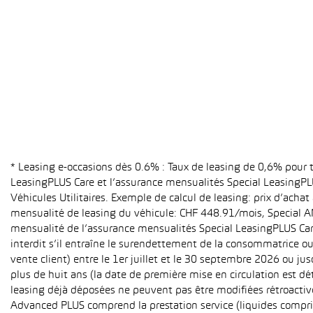
* Leasing e-occasions dès 0.6% : Taux de leasing de 0,6% pour
LeasingPLUS Care et l’assurance mensualités Special LeasingPLU
Véhicules Utilitaires. Exemple de calcul de leasing: prix d’ach
mensualité de leasing du véhicule: CHF 448.91/mois, Special A
mensualité de l’assurance mensualités Special LeasingPLUS Care (
interdit s’il entraîne le surendettement de la consommatrice o
vente client) entre le 1er juillet et le 30 septembre 2026 ou ju
plus de huit ans (la date de première mise en circulation est 
leasing déjà déposées ne peuvent pas être modifiées rétroactive
Advanced PLUS comprend la prestation service (liquides compri