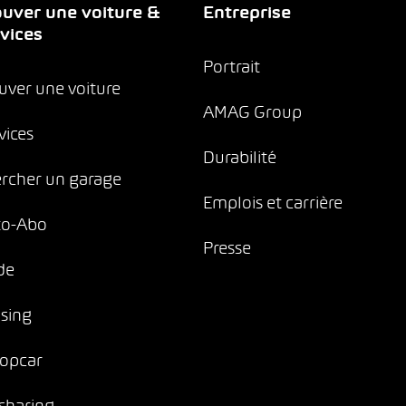
uver une voiture &
Entreprise
vices
Portrait
uver une voiture
AMAG Group
vices
Durabilité
rcher un garage
Emplois et carrière
to-Abo
Presse
de
sing
opcar