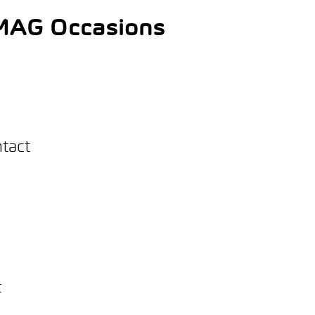
AMAG Occasions
ntact
t