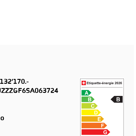
132’170.-
ZZZGF6SA063724
o