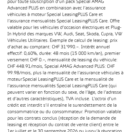
pour toute souscription d’un pack Special AMAG
Advanced PLUS en combinaison avec l’assurance
véhicules à moteur Special LeasingPLUS Care et
l’assurance mensualités Special LeasingPLUS Care. Offre
valable pour les véhicules d’occasion électriques et Plug-
In Hybrid des marques VW, Audi, Seat, Skoda, Cupra, VW
Véhicules Utilitaires. Exemple de calcul de leasing: prix
d’achat au comptant: CHF 31’990.–. Intérêt annuel
effectif: 0,60%, durée: 48 mois (15 000 km/an), premier
versement CHF 0.–, mensualité de leasing du véhicule:
CHF 448.91/mois, Special AMAG Advanced PLUS: CHF
99.98/mois, plus la mensualité de l’assurance véhicules à
moteur Special LeasingPLUS Care et la mensualité de
l’assurance mensualités Special LeasingPLUS Care (qui
peuvent varier en fonction du sexe, de l’âge, de l’adresse
et d’autres caractéristiques), TVA incluse. L’octroi d’un
crédit est interdit s’il entraîne le surendettement de la
consommatrice ou du consommateur. Promotion valable
pour les contrats conclus (réception de la demande de
leasing et réception du contrat de vente client) entre le
1er juillet et le 30 septembre 2026 ou jusqu’à révocation