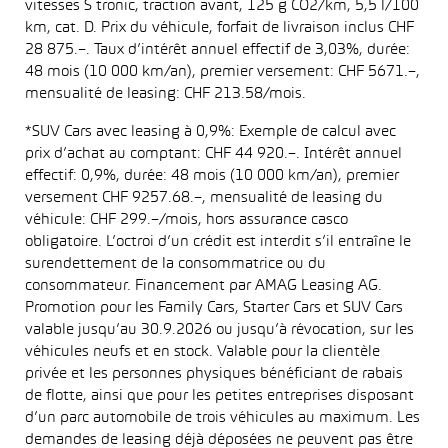
vitesses S tronic, traction avant, 125 g CO2/km, 5,5 l/100
km, cat. D. Prix du véhicule, forfait de livraison inclus CHF
28 875.–. Taux d’intérêt annuel effectif de 3,03%, durée:
48 mois (10 000 km/an), premier versement: CHF 5671.–,
mensualité de leasing: CHF 213.58/mois.
*SUV Cars avec leasing à 0,9%: Exemple de calcul avec
prix d’achat au comptant: CHF 44 920.–. Intérêt annuel
effectif: 0,9%, durée: 48 mois (10 000 km/an), premier
versement CHF 9257.68.–, mensualité de leasing du
véhicule: CHF 299.–/mois, hors assurance casco
obligatoire. L’octroi d’un crédit est interdit s’il entraîne le
surendettement de la consommatrice ou du
consommateur. Financement par AMAG Leasing AG.
Promotion pour les Family Cars, Starter Cars et SUV Cars
valable jusqu’au 30.9.2026 ou jusqu’à révocation, sur les
véhicules neufs et en stock. Valable pour la clientèle
privée et les personnes physiques bénéficiant de rabais
de flotte, ainsi que pour les petites entreprises disposant
d’un parc automobile de trois véhicules au maximum. Les
demandes de leasing déjà déposées ne peuvent pas être