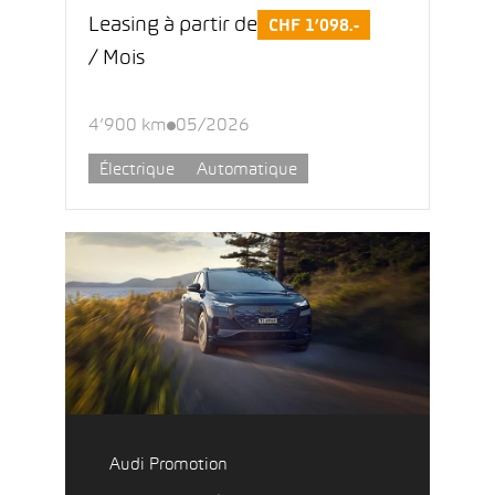
Leasing à partir de
CHF 1’098.-
/ Mois
4’900 km
05/2026
Électrique
Automatique
Audi Promotion