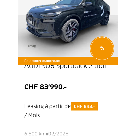
%
En profiter maintenant
AUDI SQ6 Sportback e-tron
CHF 83’990.-
Leasing à partir de
CHF 843.-
/ Mois
6’500 km
02/2026