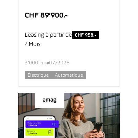
CHF 89’900.-
Leasing à partir de
CHF 958.-
/ Mois
3’000 km
07/2026
Électrique
Automatique