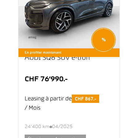
%
En profiter maintenant
AUDI SQ6 SUV e-tron
CHF 76’990.-
Leasing à partir de
CHF 867.-
/ Mois
24’400 km
04/2025