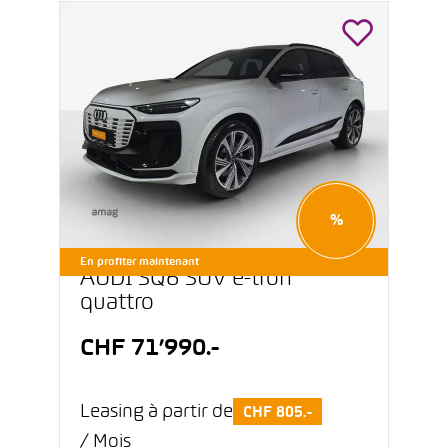
%
En profiter maintenant
AUDI SQ6 SUV e-tron
quattro
CHF 71’990.-
Leasing à partir de
CHF 805.-
/ Mois