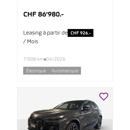
CHF 86’980.-
Leasing à partir de
CHF 926.-
/ Mois
7’008 km
04/2026
Électrique
Automatique