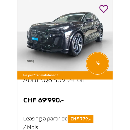
%
En profiter maintenant
AUDI SQ6 SUV e-tron
CHF 69’990.-
Leasing à partir de
CHF 779.-
/ Mois