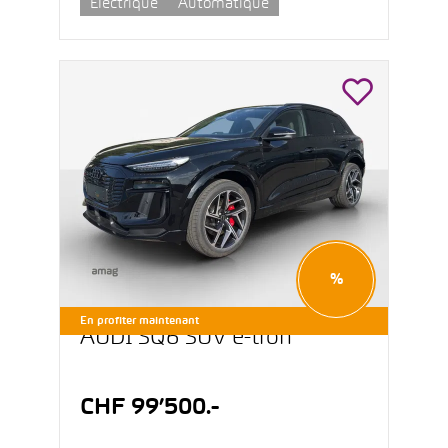
Électrique
Automatique
%
En profiter maintenant
AUDI SQ6 SUV e-tron
CHF 99’500.-