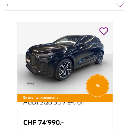
Tri
%
En profiter maintenant
AUDI SQ6 SUV e-tron
CHF 74’990.-