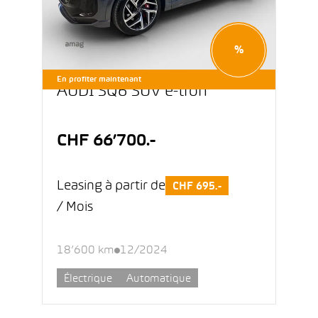
%
En profiter maintenant
AUDI SQ6 SUV e-tron
CHF 66’700.-
Leasing à partir de
CHF 695.-
/ Mois
18’600 km
12/2024
Électrique
Automatique