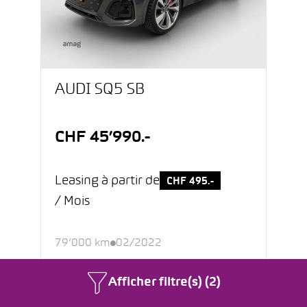
AUDI SQ5 SB
CHF 45’990.-
Leasing à partir de
CHF 495.-
/ Mois
79’000 km
02/2022
Diesel MHEV
Automatique
Afficher filtre(s) (2)