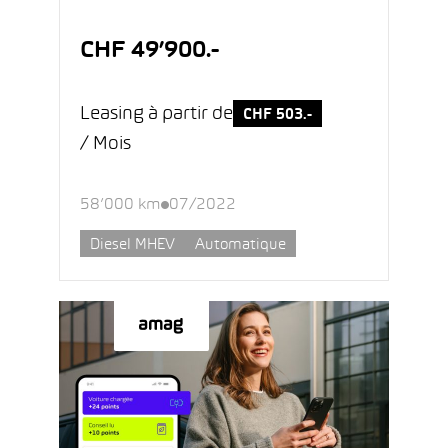
CHF 49’900.-
Leasing à partir de
CHF 503.-
/ Mois
58’000 km
07/2022
Diesel MHEV
Automatique