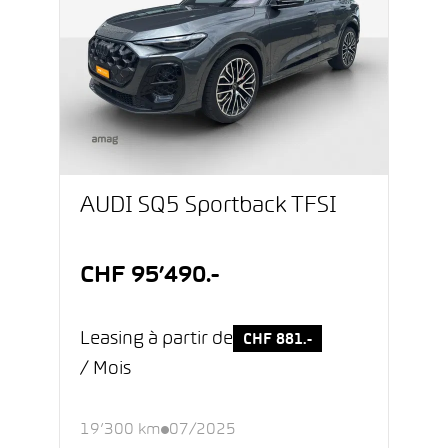
AUDI SQ5 Sportback TFSI
CHF 95’490.-
Leasing à partir de
CHF 881.-
/ Mois
19’300 km
07/2025