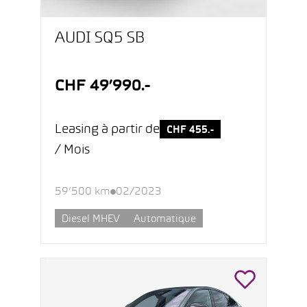
AUDI SQ5 SB
CHF 49’990.-
Leasing à partir de
CHF 455.-
/ Mois
59’500 km
02/2023
Diesel MHEV
Automatique