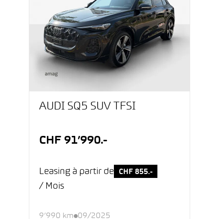
AUDI SQ5 SUV TFSI
CHF 91’990.-
Leasing à partir de
CHF 855.-
/ Mois
9’990 km
09/2025