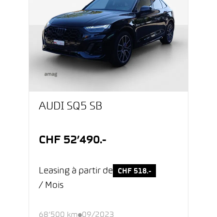
AUDI SQ5 SB
CHF 52’490.-
Leasing à partir de
CHF 518.-
/ Mois
68’500 km
09/2023