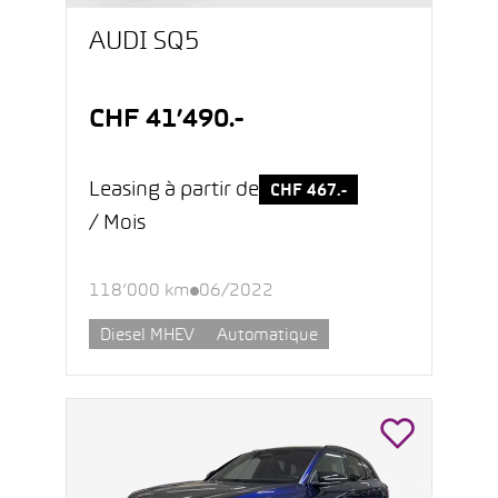
AUDI SQ5
CHF 41’490.-
Leasing à partir de
CHF 467.-
/ Mois
118’000 km
06/2022
Diesel MHEV
Automatique