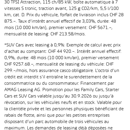
30 TFSI Attraction, 115 ch/85 kW, boîte automatique à 7
vitesses S tronic, traction avant, 125 g CO2/km, 5,5 l/100
km, cat. D. Prix du véhicule, forfait de livraison inclus CHF 28
875.–. Taux d’intérêt annuel effectif de 3,03%, durée: 48
mois (10 000 km/an), premier versement: CHF 5671.–,
mensualité de leasing: CHF 213.58/mois.
*SUV Cars avec leasing à 0,9%: Exemple de calcul avec prix
d’achat au comptant: CHF 44 920.–. Intérêt annuel effectif:
0,9%, durée: 48 mois (10 000 km/an), premier versement
CHF 9257.68.–, mensualité de leasing du véhicule: CHF
299.–/mois, hors assurance casco obligatoire. L’octroi d’un
crédit est interdit s’il entraîne le surendettement de la
consommatrice ou du consommateur. Financement par
AMAG Leasing AG. Promotion pour les Family Cars, Starter
Cars et SUV Cars valable jusqu’au 30.9.2026 ou jusqu’à
révocation, sur les véhicules neufs et en stock. Valable pour
la clientèle privée et les personnes physiques bénéficiant de
rabais de flotte, ainsi que pour les petites entreprises
disposant d’un parc automobile de trois véhicules au
maximum. Les demandes de leasing déjà déposées ne