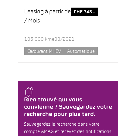
Leasing à partir de
CHF 748.-
/ Mois
105’000 km
08/2021
Carburant MHEV
Automatique
Rien trouvé qui vous
convienne ? Sauvegardez votre
recherche pour plus tard.
Sauvegardez la recherche dans votre
compte AMAG et recevez des notifications