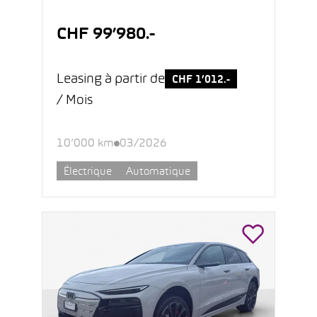
CHF 99’980.-
Leasing à partir de
CHF 1’012.-
/ Mois
10’000 km
03/2026
Électrique
Automatique