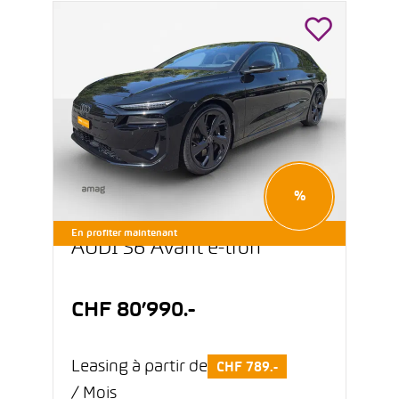
%
En profiter maintenant
AUDI S6 Avant e-tron
CHF 80’990.-
Leasing à partir de
CHF 789.-
/ Mois