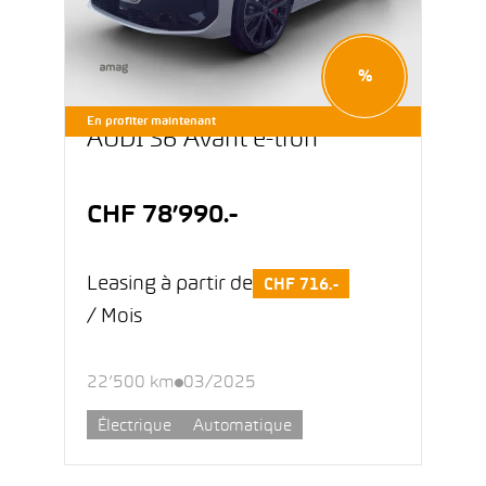
%
En profiter maintenant
AUDI S6 Avant e-tron
CHF 78’990.-
Leasing à partir de
CHF 716.-
/ Mois
22’500 km
03/2025
Électrique
Automatique