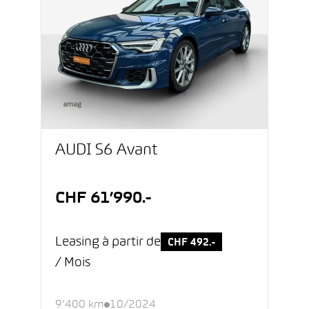
AUDI S6 Avant
CHF 61’990.-
Leasing à partir de
CHF 492.-
/ Mois
9’400 km
10/2024