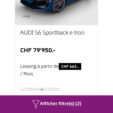
AUDI S6 Sportback e-tron
CHF 79’950.-
Leasing à partir de
CHF 663.-
/ Mois
12’000 km
02/2026
Électrique
Automatique
Afficher filtre(s) (2)