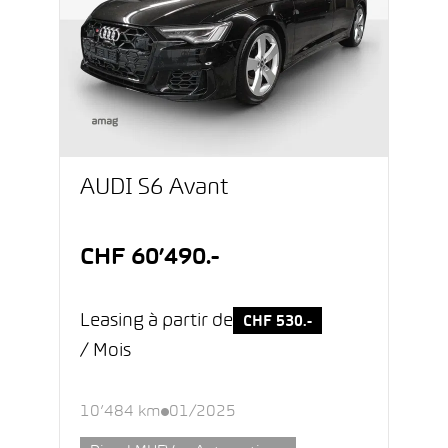
AUDI S6 Avant
CHF 60’490.-
Leasing à partir de
CHF 530.-
/ Mois
10’484 km
01/2025