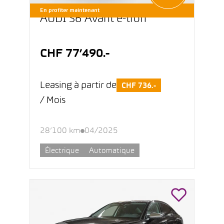
En profiter maintenant
AUDI S6 Avant e-tron
CHF 77’490.-
Leasing à partir de
CHF 736.-
/ Mois
28’100 km
04/2025
Électrique
Automatique