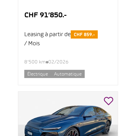
CHF 91’850.-
Leasing à partir de
CHF 859.-
/ Mois
8’500 km
02/2026
Électrique
Automatique