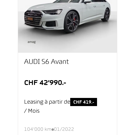
AUDI S6 Avant
CHF 42’990.-
Leasing à partir de
CHF 419.-
/ Mois
104’000 km
01/2022