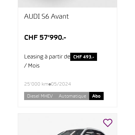
AUDI S6 Avant
CHF 57’990.-
Leasing à partir de
CHF 493.-
/ Mois
25’000 km
05/2024
Diesel MHEV
Automatique
Abo