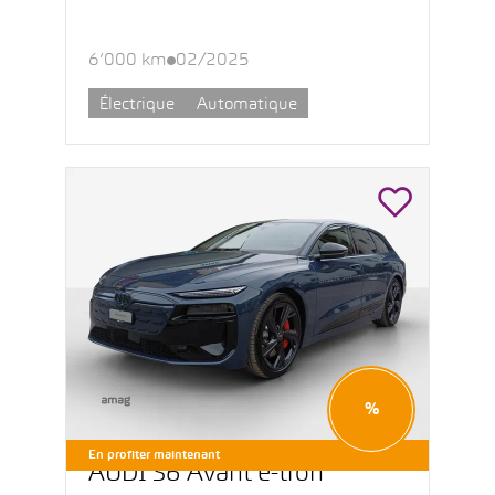
6’000 km
02/2025
Électrique
Automatique
%
En profiter maintenant
AUDI S6 Avant e-tron