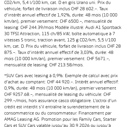
CO2/km, 5,4 l/100 km, cat. D en gris Urano uni. Prix du
véhicule, forfait de livraison inclus CHF 28 602.–. Taux
d’intérêt annuel effectif de 1,92%, durée: 48 mois (10 000
km/an), premier versement: CHF 6500.–, mensualité de
leasing: CHF 244.39/mois Modèle illustré: Audi A1 Sportback
30 TFSI Attraction, 115 ch/85 kW, boîte automatique à 7
vitesses S tronic, traction avant, 125 g CO2/km, 5,5 l/100
km, cat. D. Prix du véhicule, forfait de livraison inclus CHF 28
875.–. Taux d’intérêt annuel effectif de 3,03%, durée: 48
mois (10 000 km/an), premier versement: CHF 5671.–,
mensualité de leasing: CHF 213.58/mois.
*SUV Cars avec leasing à 0,9%: Exemple de calcul avec prix
d’achat au comptant: CHF 44 920.–. Intérêt annuel effectif:
0,9%, durée: 48 mois (10 000 km/an), premier versement
CHF 9257.68.–, mensualité de leasing du véhicule: CHF
299.–/mois, hors assurance casco obligatoire. L’octroi d’un
crédit est interdit s’il entraîne le surendettement de la
consommatrice ou du consommateur. Financement par
AMAG Leasing AG. Promotion pour les Family Cars, Starter
Cars et SUV Cars valable jusqu’au 30.9.2026 ou jusqu’à