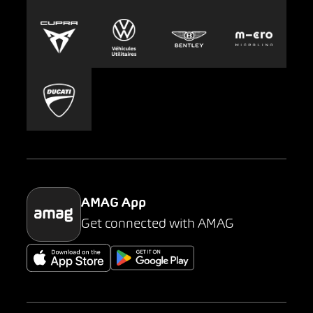
Europcar
Presse
Carsharing
Mobility-as-a-Service
AMAG Classic
Parking
AMAG App
Get connected with AMAG