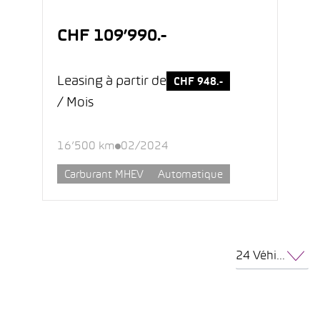
CHF 109’990.-
Leasing à partir de
CHF 948.-
/ Mois
16’500 km
02/2024
Carburant MHEV
Automatique
24 Véhicules par page