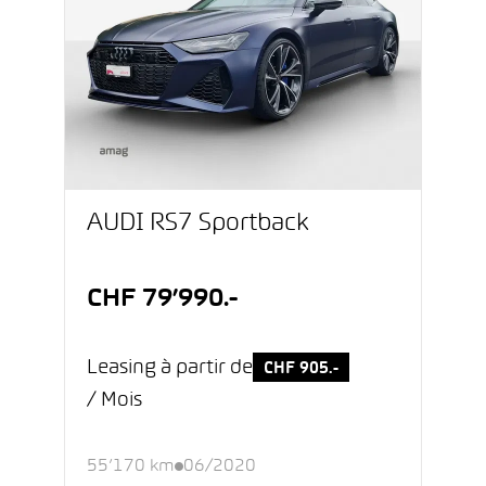
AUDI RS7 Sportback
CHF 79’990.-
Leasing à partir de
CHF 905.-
/ Mois
55’170 km
06/2020