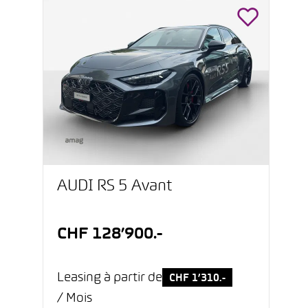
AUDI RS 5 Avant
CHF 128’900.-
Leasing à partir de
CHF 1’310.-
/ Mois