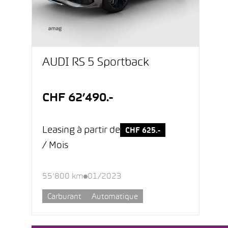
AUDI RS 5 Sportback
CHF 62’490.-
Leasing à partir de
CHF 625.-
/ Mois
55’800 km
01/2023
Carburant
Automatique