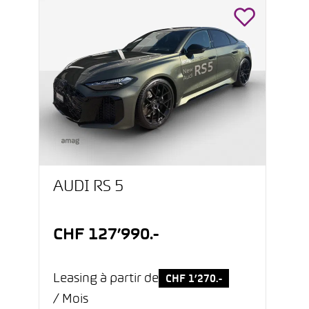
AUDI RS 5
CHF 127’990.-
Leasing à partir de
CHF 1’270.-
/ Mois