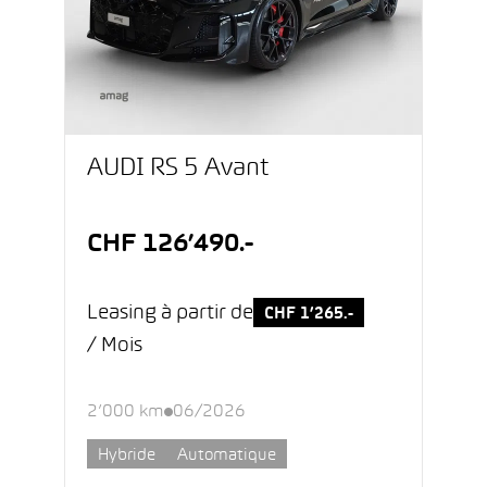
AUDI RS 5 Avant
CHF 126’490.-
Leasing à partir de
CHF 1’265.-
/ Mois
2’000 km
06/2026
Hybride
Automatique