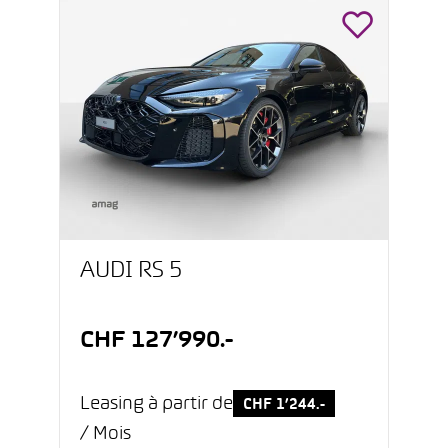
AUDI RS 5
CHF 127’990.-
Leasing à partir de
CHF 1’244.-
/ Mois