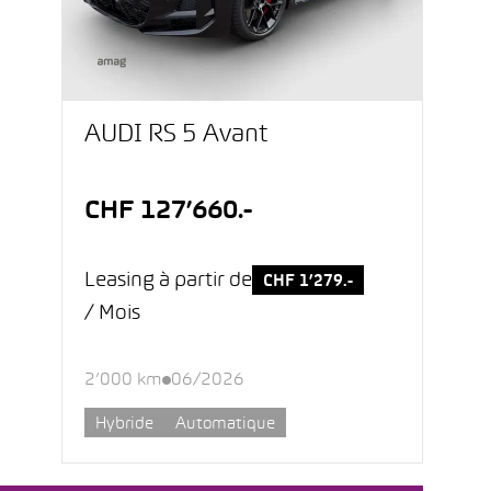
AUDI RS 5 Avant
CHF 127’660.-
Leasing à partir de
CHF 1’279.-
/ Mois
2’000 km
06/2026
Hybride
Automatique