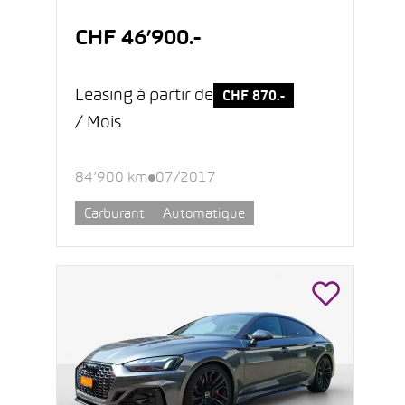
CHF 46’900.-
Leasing à partir de
CHF 870.-
/ Mois
84’900 km
07/2017
Carburant
Automatique