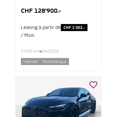
CHF 128’900.-
Leasing à partir de
CHF 1’302.-
/ Mois
2’000 km
06/2026
Hybride
Automatique