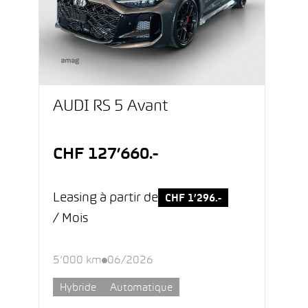
AUDI RS 5 Avant
CHF 127’660.-
Leasing à partir de
CHF 1’296.-
/ Mois
5’000 km
06/2026
Hybride
Automatique