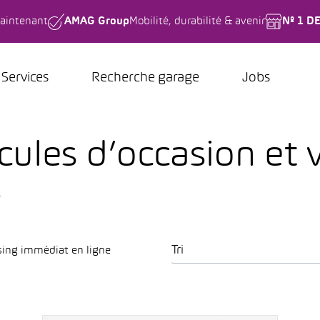
aintenant
AMAG Group
Mobilité, durabilité & avenir
Nº 1 D
Services
Recherche garage
Jobs
ules d’occasion et 
.
Tri
sing immédiat en ligne