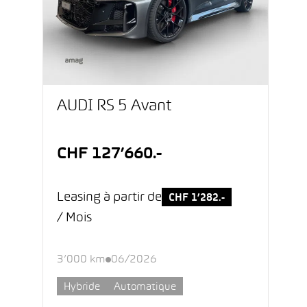
AUDI RS 5 Avant
CHF 127’660.-
Leasing à partir de
CHF 1’282.-
/ Mois
3’000 km
06/2026
Hybride
Automatique