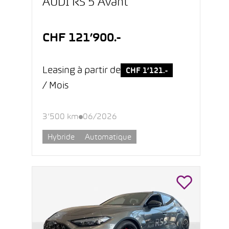
AUDI RS 5 Avant
CHF 121’900.-
Leasing à partir de
CHF 1’121.-
/ Mois
3’500 km
06/2026
Hybride
Automatique