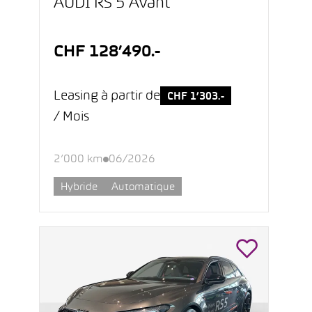
AUDI RS 5 Avant
CHF 128’490.-
Leasing à partir de
CHF 1’303.-
/ Mois
2’000 km
06/2026
Hybride
Automatique