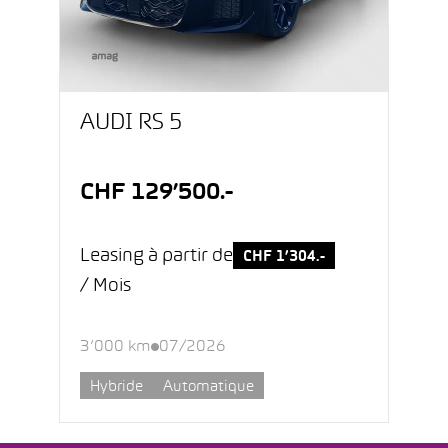
AUDI RS 5
CHF 129’500.-
Leasing à partir de
CHF 1’304.-
/ Mois
3’000 km
07/2026
Hybride
Automatique