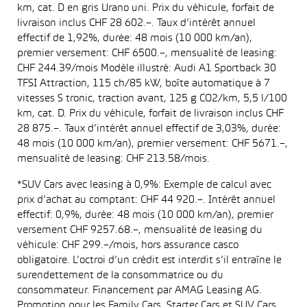
km, cat. D en gris Urano uni. Prix du véhicule, forfait de
livraison inclus CHF 28 602.–. Taux d’intérêt annuel
effectif de 1,92%, durée: 48 mois (10 000 km/an),
premier versement: CHF 6500.–, mensualité de leasing:
CHF 244.39/mois Modèle illustré: Audi A1 Sportback 30
TFSI Attraction, 115 ch/85 kW, boîte automatique à 7
vitesses S tronic, traction avant, 125 g CO2/km, 5,5 l/100
km, cat. D. Prix du véhicule, forfait de livraison inclus CHF
28 875.–. Taux d’intérêt annuel effectif de 3,03%, durée:
48 mois (10 000 km/an), premier versement: CHF 5671.–,
mensualité de leasing: CHF 213.58/mois.
*SUV Cars avec leasing à 0,9%: Exemple de calcul avec
prix d’achat au comptant: CHF 44 920.–. Intérêt annuel
effectif: 0,9%, durée: 48 mois (10 000 km/an), premier
versement CHF 9257.68.–, mensualité de leasing du
véhicule: CHF 299.–/mois, hors assurance casco
obligatoire. L’octroi d’un crédit est interdit s’il entraîne le
surendettement de la consommatrice ou du
consommateur. Financement par AMAG Leasing AG.
Promotion pour les Family Cars, Starter Cars et SUV Cars