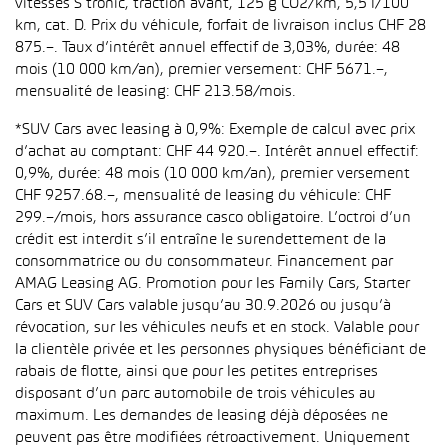
vitesses S tronic, traction avant, 125 g CO2/km, 5,5 l/100
km, cat. D. Prix du véhicule, forfait de livraison inclus CHF 28
875.–. Taux d’intérêt annuel effectif de 3,03%, durée: 48
mois (10 000 km/an), premier versement: CHF 5671.–,
mensualité de leasing: CHF 213.58/mois.
*SUV Cars avec leasing à 0,9%: Exemple de calcul avec prix
d’achat au comptant: CHF 44 920.–. Intérêt annuel effectif:
0,9%, durée: 48 mois (10 000 km/an), premier versement
CHF 9257.68.–, mensualité de leasing du véhicule: CHF
299.–/mois, hors assurance casco obligatoire. L’octroi d’un
crédit est interdit s’il entraîne le surendettement de la
consommatrice ou du consommateur. Financement par
AMAG Leasing AG. Promotion pour les Family Cars, Starter
Cars et SUV Cars valable jusqu’au 30.9.2026 ou jusqu’à
révocation, sur les véhicules neufs et en stock. Valable pour
la clientèle privée et les personnes physiques bénéficiant de
rabais de flotte, ainsi que pour les petites entreprises
disposant d’un parc automobile de trois véhicules au
maximum. Les demandes de leasing déjà déposées ne
peuvent pas être modifiées rétroactivement. Uniquement